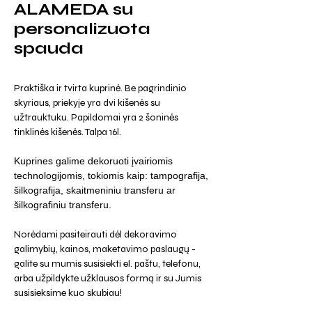
ALAMEDA su
personalizuota
spauda
Praktiška ir tvirta kuprinė. Be pagrindinio
skyriaus, priekyje yra dvi kišenės su
užtrauktuku. Papildomai yra 2 šoninės
tinklinės kišenės. Talpa 16l.
Kuprines galime dekoruoti įvairiomis
technologijomis, tokiomis kaip: tampografija,
šilkografija, skaitmeniniu transferu ar
šilkografiniu transferu.
Norėdami pasiteirauti dėl dekoravimo
galimybių, kainos, maketavimo paslaugų -
galite su mumis susisiekti el. paštu, telefonu,
arba užpildykte užklausos formą ir su Jumis
susisieksime kuo skubiau!