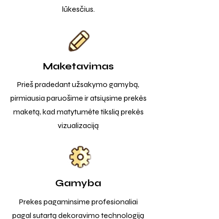
lūkesčius.
Maketavimas
Prieš pradedant užsakymo gamybą,
pirmiausia paruošime ir atsiųsime prekės
maketą, kad matytumėte tikslią prekės
vizualizaciją
Gamyba
Prekes pagaminsime profesionaliai
pagal sutartą dekoravimo technologiją