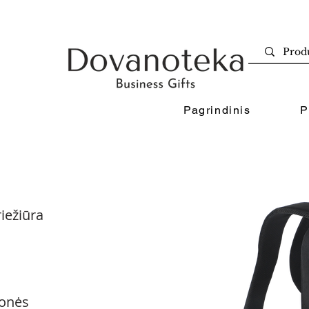
Pagrindinis
P
iežiūra
onės