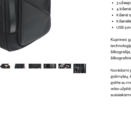
3 užseg
4 kišenė
Kišenė 
Kišenėlė
USB jun
Kuprines ga
technologij
šilkografij
šilkografini
Norėdami p
galimybių,
galite su mu
arba užpild
susisieksim