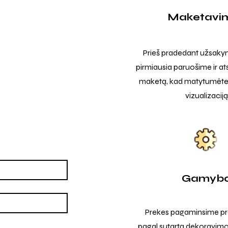
Maketavi
Prieš pradedant užsak
pirmiausia paruošime ir at
maketą, kad matytumėte t
vizualizaciją
Gamyb
Prekes pagaminsime pro
pagal sutartą dekoravimo