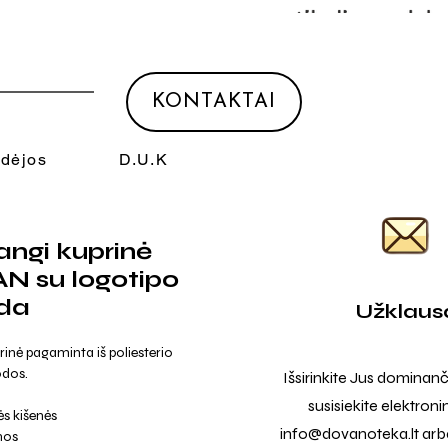
KONTAKTAI
Idėjos
D.U.K
ngi kuprinė
N su logotipo
da
Užklaus
nė pagaminta iš poliesterio
odos.
Išsirinkite Jus dominanč
susisiekite elektroni
nės kišenės
info@dovanoteka.lt
arba
nos