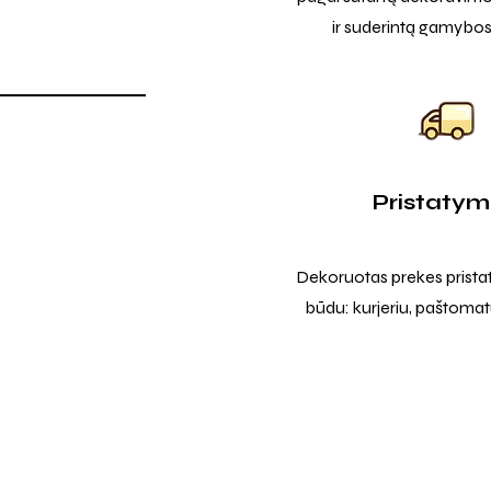
ir suderintą gamybos
Pristaty
Dekoruotas prekes prista
būdu: kurjeriu, paštomatu