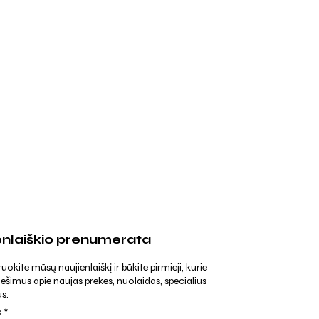
enlaiškio prenumerata
kite mūsų naujienlaiškį ir būkite pirmieji, kurie
ešimus apie naujas prekes, nuolaidas, specialius
s.
s