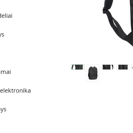
eliai
ys
amai
 elektronika
ys