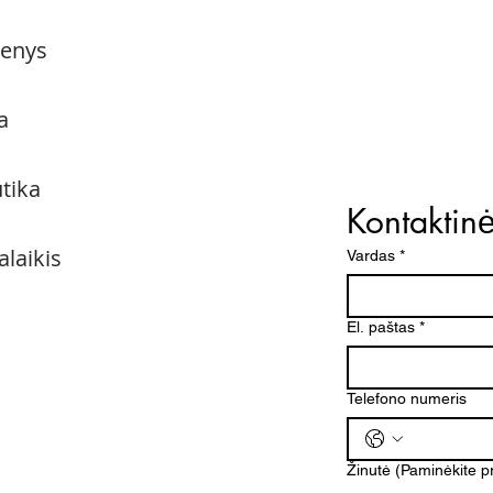
menys
a
utika
Kontaktin
alaikis
Vardas
*
El. paštas
*
Telefono numeris
Žinutė (Paminėkite 