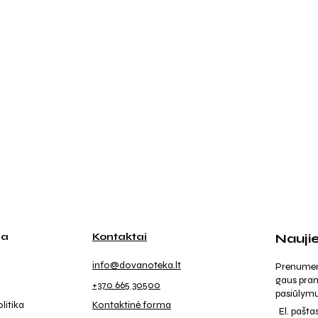
ja
Kontaktai
Nauji
info@dovanoteka.lt
Prenumeruo
gaus pran
+370 665 30500
pasiūlymu
litika
Kontaktinė forma
El. pašta