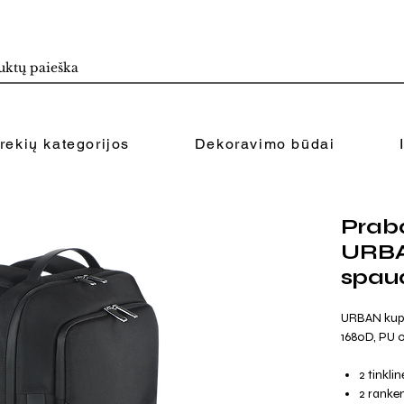
rekių kategorijos
Dekoravimo būdai
Praba
URBA
spau
URBAN kupri
1680D, PU 
2 tinkli
2 ranke