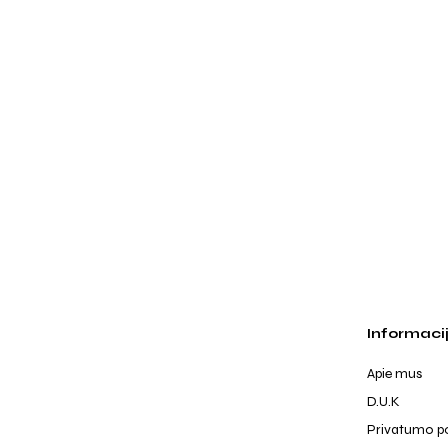
Informaci
Apie mus
D.U.K
Privatumo po