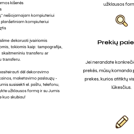
amos kišenės
užklausos for
s
15" nešiojamajam kompiuteriui
 planšetiniam kompiuteriui
gtis
lime dekoruoti įvairiomis
Prekių pai
omis, tokiomis kaip: tampografija,
a, skaitmeniniu transferu ar
u transferu.
Jei nerandate konkreči
prekės, mūsų komanda p
asiteirauti dėl dekoravimo
 kainos, maketavimo paslaugų -
prekes, kurios atitiktų v
mis susisiekti el. paštu, telefonu,
lūkesčius.
ykte užklausos formą ir su Jumis
e kuo skubiau!