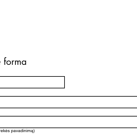
ė forma
prekės pavadinimą)