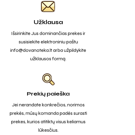
Užklausa
Išsirinkite Jus dominančias prekes ir
susisiekite elektroniniu paštu
info@dovanoteka.lt
arba užpildykite
užklausos formą.
Prekių paieška
Jei nerandate konkrečios, norimos
prekės, mūsų komanda padės surasti
prekes, kurios atitiktų visus keliamus
lūkesčius.