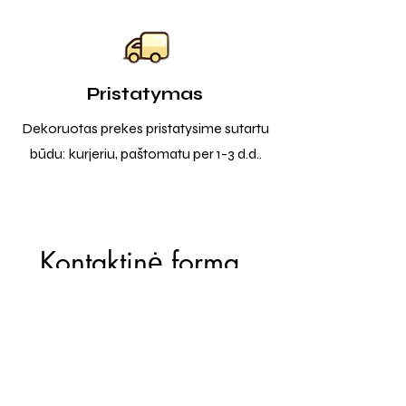
Pristatymas
Dekoruotas prekes pristatysime sutartu
būdu: kurjeriu, paštomatu per 1-3 d.d..
Kontaktinė forma
Vardas
*
El. paštas
*