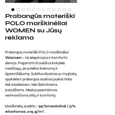
Prabangūs moteriški
POLO marškinėliai
WOMEN su Jūsų
reklama
Prabangūs moteriški POLO marškinėliai
Women
– tai elegancijos ir komforto
derinys. Pagaminti iš aukštos kokybės
medžiagų, jie suteikia švelnumą ir
ilgaamžiškumą. Subtilus dizainas su mygtukų
apykakle ir prabangūs audiniai puikiai tinka
tiek kasdieniam, tiek išskirtiniams
įvaizdžiams. Idealus pasirinkimas
vertinančioms stilių ir komfortą.
Marškinėlių sudėtis:
: 95%medvilnė / 5%
elastanas, 215 g/m².