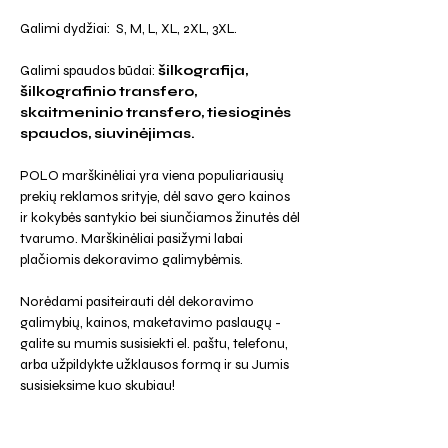
Galimi dydžiai:
S, M, L, XL, 2XL, 3XL.
Galimi spaudos būdai:
šilkografija,
šilkografinio transfero,
skaitmeninio transfero, tiesioginės
spaudos, siuvinėjimas.
POLO marškinėliai yra viena populiariausių
prekių reklamos srityje, dėl savo gero kainos
ir kokybės santykio bei siunčiamos žinutės dėl
tvarumo. Marškinėliai pasižymi labai
plačiomis dekoravimo galimybėmis.
Norėdami pasiteirauti dėl dekoravimo
galimybių, kainos, maketavimo paslaugų -
galite su mumis susisiekti el. paštu, telefonu,
arba užpildykte užklausos formą ir su Jumis
susisieksime kuo skubiau!