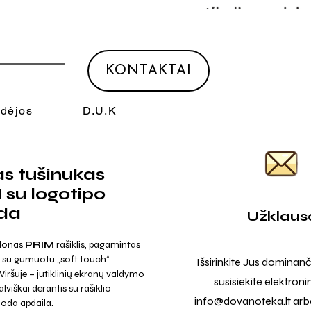
KONTAKTAI
Idėjos
D.U.K
s tušinukas
su logotipo
da
Užklaus
 plonas
PRIM
rašiklis, pagamintas
o su gumuotu „soft touch“
Išsirinkite Jus dominanč
 Viršuje – jutiklinių ekranų valdymo
susisiekite elektroni
alviškai derantis su rašiklio
info@dovanoteka.lt
arba
oda apdaila.