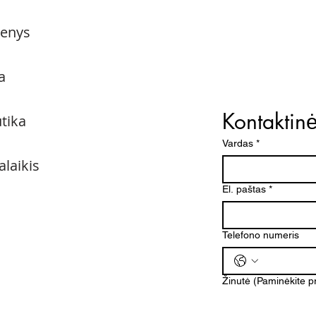
menys
a
Kontaktin
utika
Vardas
*
alaikis
El. paštas
*
Telefono numeris
Žinutė (Paminėkite 