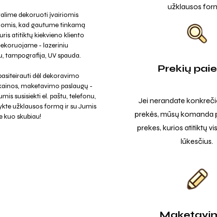
užklausos for
alime dekoruoti įvairiomis
jomis, kad gautume tinkamą
uris atitiktų kiekvieno kliento
Dekoruojame - lazeriniu
, tampografija, UV spauda.
Prekių pai
asiteirauti dėl dekoravimo
 kainos, maketavimo paslaugų -
mis susisiekti el. paštu, telefonu,
Jei nerandate konkreči
ykte užklausos formą ir su Jumis
prekės, mūsų komanda p
e kuo skubiau!
prekes, kurios atitiktų v
lūkesčius.
Maketavi