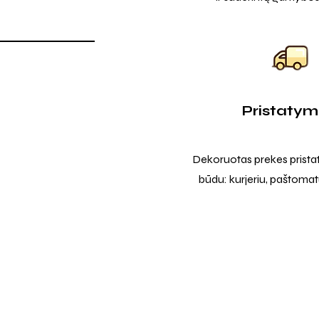
Pristaty
Dekoruotas prekes prista
būdu: kurjeriu, paštomatu