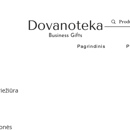
Pagrindinis
P
iežiūra
onės