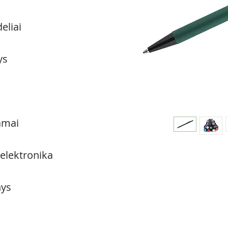
eliai
ys
amai
 elektronika
ys