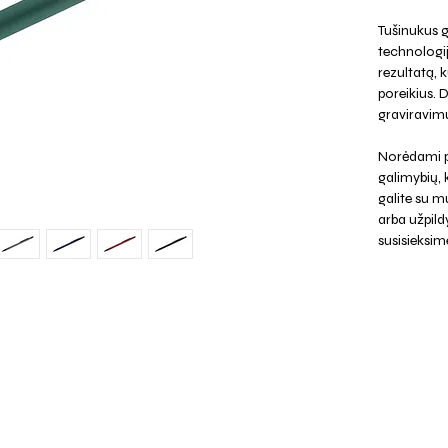
Tušinukus g
technologi
rezultatą, k
poreikius. 
graviravimu
Norėdami p
galimybių,
galite su mu
arba užpild
susisieksim