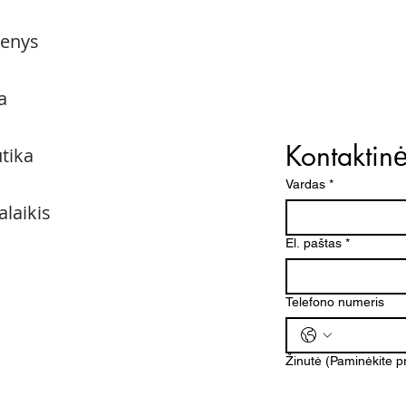
menys
a
Kontaktin
utika
Vardas
*
alaikis
El. paštas
*
Telefono numeris
Žinutė (Paminėkite 