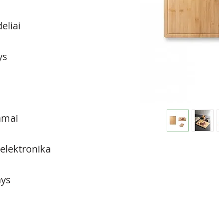
eliai
ys
amai
 elektronika
ys