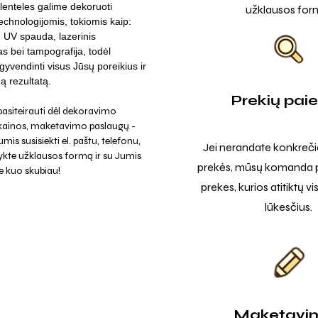
lenteles galime dekoruoti
užklausos for
technologijomis, tokiomis kaip:
a, UV spauda, lazerinis
s bei tampografija, todėl
yvendinti visus Jūsų poreikius ir
ą rezultatą.
Prekių pai
asiteirauti dėl dekoravimo
 kainos, maketavimo paslaugų -
mis susisiekti el. paštu, telefonu,
Jei nerandate konkreči
ykte užklausos formą ir su Jumis
prekės, mūsų komanda p
e kuo skubiau!
prekes, kurios atitiktų v
lūkesčius.
Maketavi