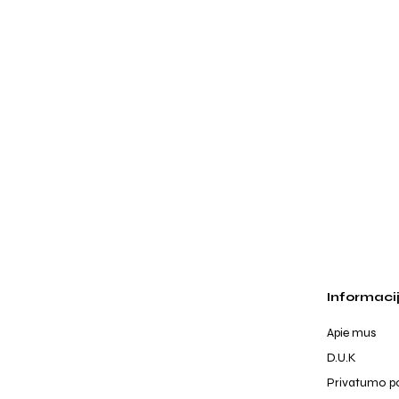
Informaci
Apie mus
D.U.K
Privatumo po