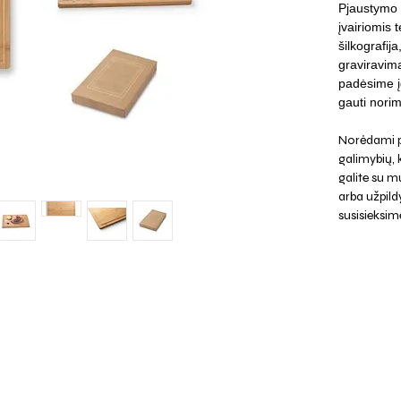
Pjaustymo 
įvairiomis 
šilkografij
graviravima
padėsime įg
gauti norim
Norėdami p
galimybių,
galite su mu
arba užpild
susisieksim