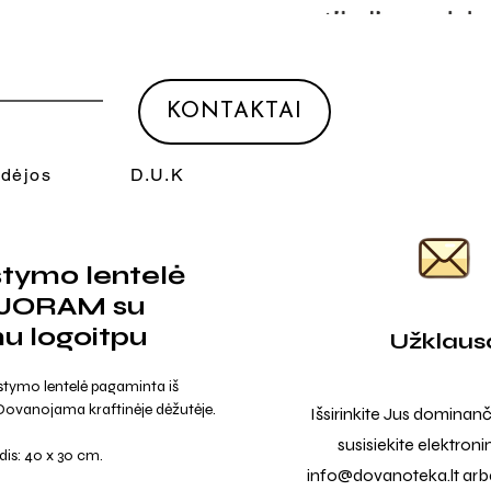
KONTAKTAI
Idėjos
D.U.K
tymo lentelė
JORAM su
u logoitpu
Užklaus
stymo lentelė pagaminta iš
ovanojama kraftinėje dėžutėje.
Išsirinkite Jus dominanč
susisiekite elektroni
dis: 40 x 30 cm.
info@dovanoteka.lt
arba