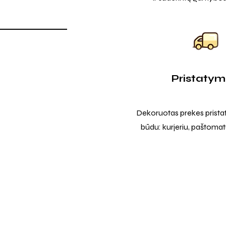
Pristaty
Dekoruotas prekes prista
būdu: kurjeriu, paštomatu