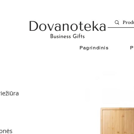
Pagrindinis
P
iežiūra
onės