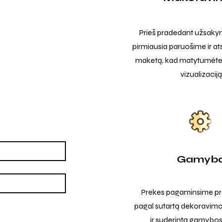
Prieš pradedant užsak
pirmiausia paruošime ir at
maketą, kad matytumėte t
vizualizaciją
Gamyb
Prekes pagaminsime pro
pagal sutartą dekoravimo
ir suderintą gamybos