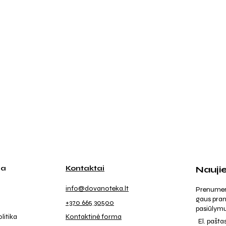
ja
Kontaktai
Nauji
info@dovanoteka.lt
Prenumeruo
gaus pran
+370 665 30500
pasiūlymu
litika
Kontaktinė forma
El. pašta