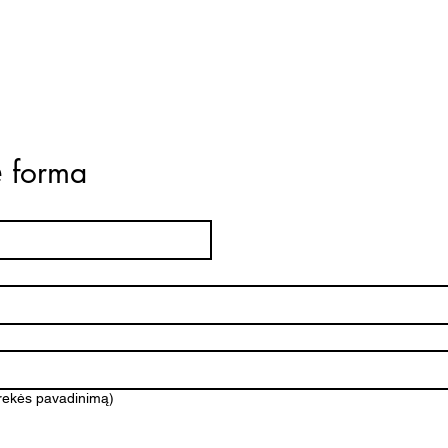
ė forma
prekės pavadinimą)