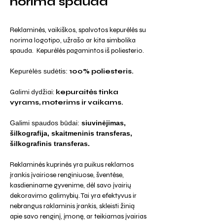
norima spauda
Reklaminės, vaikiškos, spalvotos kepurėlės su
norima logotipo, užrašo ar kita simbolika
spauda. Kepurėlės pagamintos iš poliesterio.
Kepurėlės sudėtis:
100% poliesteris.
Galimi dydžiai:
kepuraitės tinka
vyrams, moterims ir vaikams.
Galimi spaudos būdai:
siuvinėjimas,
šilkografija, skaitmeninis transferas,
šilkografinis transferas.
Reklaminės kuprinės yra puikus reklamos
įrankis įvairiose renginiuose, šventėse,
kasdieniname gyvenime, dėl savo įvairių
dekoravimo galimybių. Tai yra efektyvus ir
nebrangus raklaminis įrankis, skleisti žinią
apie savo renginį, įmonę, ar teikiamas įvairias