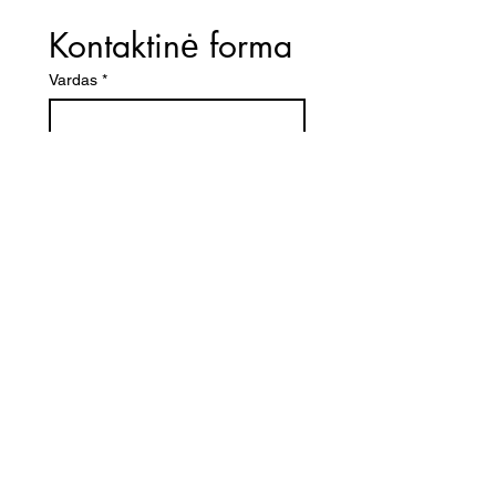
Kontaktinė forma
Vardas
*
El. paštas
*
Telefono numeris
Žinutė (Paminėkite prekės
pavadinimą)
SIŲSTI