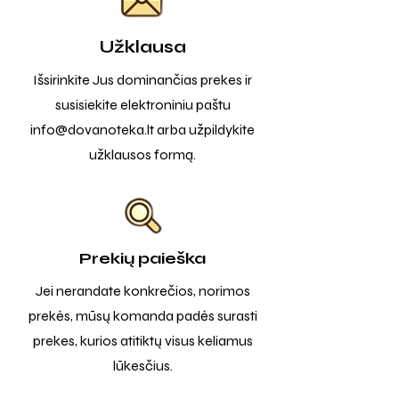
Užklausa
Išsirinkite Jus dominančias prekes ir
susisiekite elektroniniu paštu
info@dovanoteka.lt
arba užpildykite
užklausos formą.
Prekių paieška
Jei nerandate konkrečios, norimos
prekės, mūsų komanda padės surasti
prekes, kurios atitiktų visus keliamus
lūkesčius.