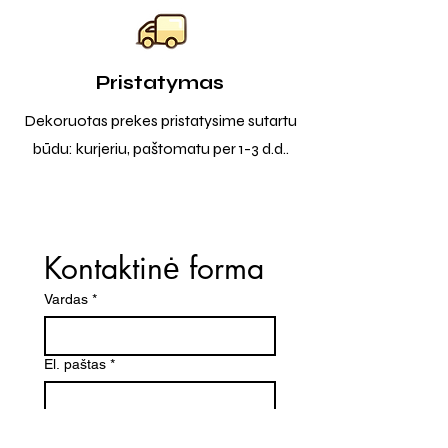
Pristatymas
Dekoruotas prekes pristatysime sutartu
būdu: kurjeriu, paštomatu per 1-3 d.d..
Kontaktinė forma
Vardas
*
El. paštas
*
Telefono numeris