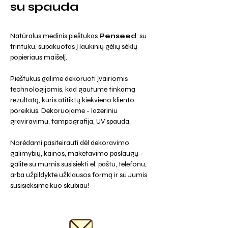
su spauda
Natūralus medinis pieštukas
Penseed
su
trintuku, supakuotas į laukinių gėlių sėklų
popieriaus maišelį.
Pieštukus galime dekoruoti įvairiomis
technologijomis, kad gautume tinkamą
rezultatą, kuris atitiktų kiekvieno kliento
poreikius. Dekoruojame - lazeriniu
graviravimu, tampografija, UV spauda.
Norėdami pasiteirauti dėl dekoravimo
galimybių, kainos, maketavimo paslaugų -
galite su mumis susisiekti el. paštu, telefonu,
arba užpildykte užklausos formą ir su Jumis
susisieksime kuo skubiau!