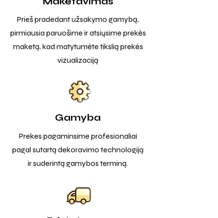
Maketavimas
Prieš pradedant užsakymo gamybą,
pirmiausia paruošime ir atsiųsime prekės
maketą, kad matytumėte tikslią prekės
vizualizaciją
Gamyba
Prekes pagaminsime profesionaliai
pagal sutartą dekoravimo technologiją
ir suderintą gamybos terminą.