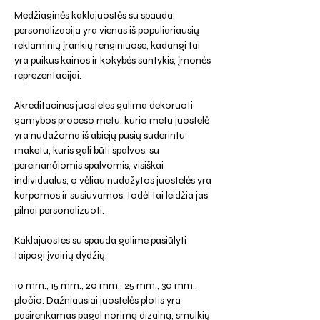
Medžiaginės kaklajuostės su spauda,
personalizacija yra vienas iš populiariausių
reklaminių įrankių renginiuose, kadangi tai
yra puikus kainos ir kokybės santykis, įmonės
reprezentacijai.
Akreditacines juosteles galima dekoruoti
gamybos proceso metu, kurio metu juostelė
yra nudažoma iš abiejų pusių suderintu
maketu, kuris gali būti spalvos, su
pereinančiomis spalvomis, visiškai
individualus, o vėliau nudažytos juostelės yra
karpomos ir susiuvamos, todėl tai leidžia jas
pilnai personalizuoti.
Kaklajuostes su spauda galime pasiūlyti
taipogi įvairių dydžių:
10 mm., 15 mm., 20 mm., 25 mm., 30 mm.,
pločio. Dažniausiai juostelės plotis yra
pasirenkamas pagal norimą dizainą, smulkių