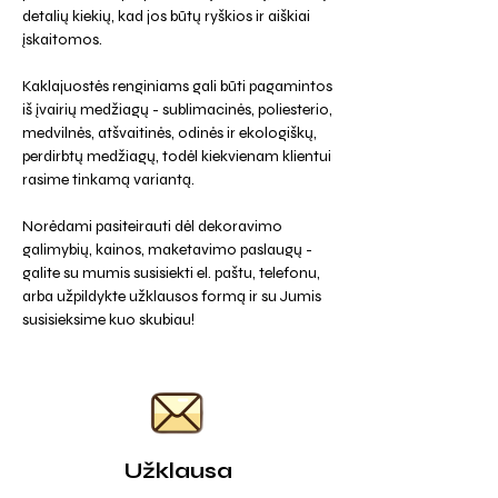
detalių kiekių, kad jos būtų ryškios ir aiškiai
įskaitomos.
Kaklajuostės renginiams gali būti pagamintos
iš įvairių medžiagų - sublimacinės, poliesterio,
medvilnės, atšvaitinės, odinės ir ekologiškų,
perdirbtų medžiagų, todėl kiekvienam klientui
rasime tinkamą variantą.
Norėdami pasiteirauti dėl dekoravimo
galimybių, kainos, maketavimo paslaugų -
galite su mumis susisiekti el. paštu, telefonu,
arba užpildykte užklausos formą ir su Jumis
susisieksime kuo skubiau!
Užklausa