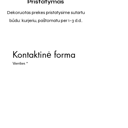
Pristatymas
Dekoruotas prekes pristatysime sutartu
būdu: kurjeriu, paštomatu per 1-3 d.d..
Kontaktinė forma
Vardas
*
El. paštas
*
Telefono numeris
Žinutė (Paminėkite prekės
pavadinimą)