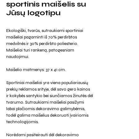
sportinis maišelis su
Jūsų logotipu
Ekologiški, tvarūs, sutraukiami sportiniai
maišeliai pagaminti iš 70% perdirbtos
medvilnės ir 30% perdirbto poliesterio.
Maišeliai turi rankeną, patogesniam
naudojimui.
Maišelio matmenys: 37 x 41 cm.
Sportiniai maišeliai yra viena populiariausių
prekių reklamos srityje, dėl savo gero kainos
ir kokybės santykio bei siunčiamos žinutės dėl
tvarumo. Sutraukiami maišeliai pasižymi
labai plačiomis dekoravimo galimybėmis,
todėl galima maišelius dekoruoti įvairiomis
technologijomis.
Norėdami pasiteirauti dėl dekoravimo