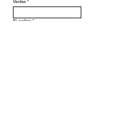
Vardas
*
El. paštas
*
Telefono numeris
Žinutė (Paminėkite prekės
pavadinimą)
SIŲSTI
Kontaktai
Informacija