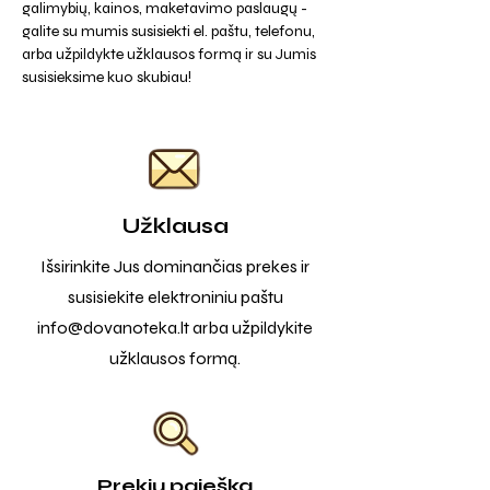
galimybių, kainos, maketavimo paslaugų -
galite su mumis susisiekti el. paštu, telefonu,
arba užpildykte užklausos formą ir su Jumis
susisieksime kuo skubiau!
Užklausa
Išsirinkite Jus dominančias prekes ir
susisiekite elektroniniu paštu
info@dovanoteka.lt
arba užpildykite
užklausos formą.
Prekių paieška