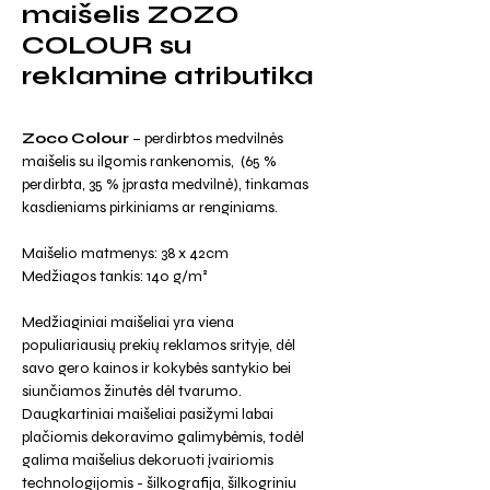
maišelis ZOZO
COLOUR su
reklamine atributika
Zoco Colour
– perdirbtos medvilnės
maišelis su ilgomis rankenomis, (65 %
perdirbta, 35 % įprasta medvilnė), tinkamas
kasdieniams pirkiniams ar renginiams.
Maišelio matmenys: 38 x 42cm
Medžiagos tankis: 140 g/m²
Medžiaginiai maišeliai yra viena
populiariausių prekių reklamos srityje, dėl
savo gero kainos ir kokybės santykio bei
siunčiamos žinutės dėl tvarumo.
Daugkartiniai maišeliai pasižymi labai
plačiomis dekoravimo galimybėmis, todėl
galima maišelius dekoruoti įvairiomis
technologijomis - šilkografija, šilkogriniu