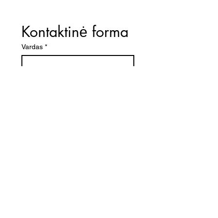
Kontaktinė forma
Vardas
*
El. paštas
*
Telefono numeris
Žinutė (Paminėkite prekės
pavadinimą)
SIŲSTI