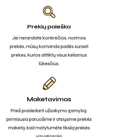
Prekių paieška
Jei nerandate konkrečios, norimos
prekės, mūsų komanda padės surasti
prekes, kurios atitiktų visus keliamus
lūkesčius.
Maketavimas
Prieš pradedant užsakymo gamybą,
pirmiausia paruošime ir atsiųsime prekės
maketą, kad matytumėte tikslią prekės
vizualizaciją