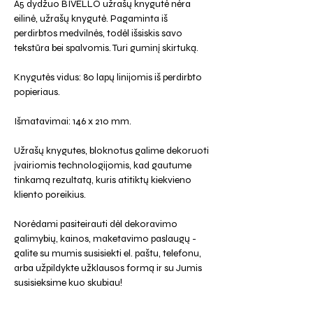
A5 dydžuo BIVELLO užrašų knygutė nėra
eilinė, užrašų knygutė. Pagaminta iš
perdirbtos medvilnės, todėl išsiskis savo
tekstūra bei spalvomis. Turi guminį skirtuką.
Knygutės vidus: 80 lapų linijomis iš perdirbto
popieriaus.
Išmatavimai: 146 x 210 mm.
Užrašų knygutes, bloknotus galime dekoruoti
įvairiomis technologijomis, kad gautume
tinkamą rezultatą, kuris atitiktų kiekvieno
kliento poreikius.
Norėdami pasiteirauti dėl dekoravimo
galimybių, kainos, maketavimo paslaugų -
galite su mumis susisiekti el. paštu, telefonu,
arba užpildykte užklausos formą ir su Jumis
susisieksime kuo skubiau!