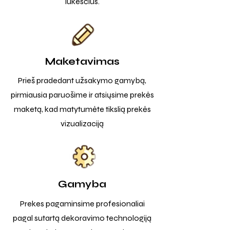
lūkesčius.
Maketavimas
Prieš pradedant užsakymo gamybą,
pirmiausia paruošime ir atsiųsime prekės
maketą, kad matytumėte tikslią prekės
vizualizaciją
Gamyba
Prekes pagaminsime profesionaliai
pagal sutartą dekoravimo technologiją