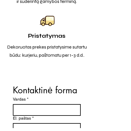
ir suderintą gamybos terminą.
Pristatymas
Dekoruotas prekes pristatysime sutartu
būdu: kurjeriu, paštomatu per 1-3 d.d..
Kontaktinė forma
Vardas
*
El. paštas
*