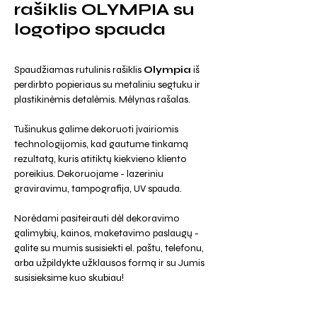
rašiklis OLYMPIA su
logotipo spauda
Spaudžiamas rutulinis rašiklis
Olympia
iš
perdirbto popieriaus su metaliniu segtuku ir
plastikinėmis detalėmis. Mėlynas rašalas.
Tušinukus galime dekoruoti įvairiomis
technologijomis, kad gautume tinkamą
rezultatą, kuris atitiktų kiekvieno kliento
poreikius. Dekoruojame - lazeriniu
graviravimu, tampografija, UV spauda.
Norėdami pasiteirauti dėl dekoravimo
galimybių, kainos, maketavimo paslaugų -
galite su mumis susisiekti el. paštu, telefonu,
arba užpildykte užklausos formą ir su Jumis
susisieksime kuo skubiau!