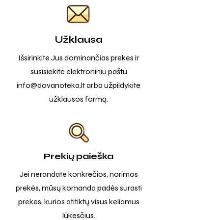
Užklausa
Išsirinkite Jus dominančias prekes ir
susisiekite elektroniniu paštu
info@dovanoteka.lt
arba užpildykite
užklausos formą.
Prekių paieška
Jei nerandate konkrečios, norimos
prekės, mūsų komanda padės surasti
prekes, kurios atitiktų visus keliamus
lūkesčius.