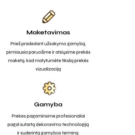
Maketavimas
Prieš pradedant užsakymo gamybą,
pirmiausia paruošime ir atsiųsime prekės
maketą, kad matytumėte tikslią prekės
vizualizaciją
Gamyba
Prekes pagaminsime profesionaliai
pagal sutartą dekoravimo technologiją
ir suderintą gamybos terminą.