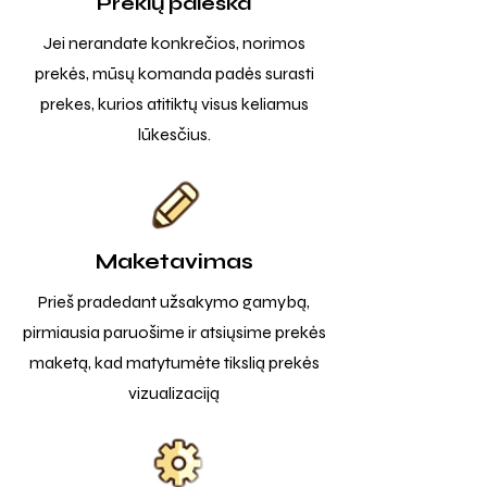
Prekių paieška
Jei nerandate konkrečios, norimos
prekės, mūsų komanda padės surasti
prekes, kurios atitiktų visus keliamus
lūkesčius.
Maketavimas
Prieš pradedant užsakymo gamybą,
pirmiausia paruošime ir atsiųsime prekės
maketą, kad matytumėte tikslią prekės
vizualizaciją