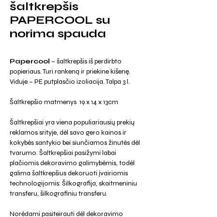
šaltkrepšis
PAPERCOOL su
norima spauda
Papercool
– šaltkrepšis iš perdirbto
popieriaus. Turi rankeną ir priekine kišenę.
Viduje – PE putplasčio izoliacija. Talpa 3 l.
Šaltkrepšio matmenys 19 x 14 x 13cm
Šaltkrepšiai yra viena populiariausių prekių
reklamos srityje, dėl savo gero kainos ir
kokybės santykio bei siunčiamos žinutės dėl
tvarumo. Šaltkrepšiai pasižymi labai
plačiomis dekoravimo galimybėmis, todėl
galima šaltkrepšius dekoruoti įvairiomis
technologijomis: Šilkografija, skaitmeniniu
transferu, šilkografiniu transferu.
Norėdami pasiteirauti dėl dekoravimo