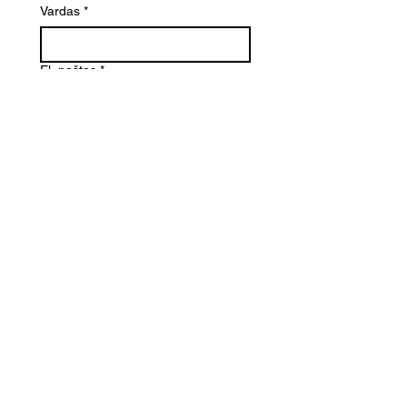
Vardas
*
El. paštas
*
Telefono numeris
Žinutė (Paminėkite prekės
pavadinimą)
SIŲSTI