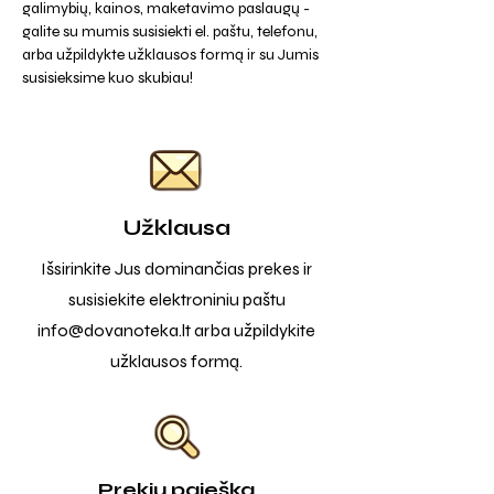
galimybių, kainos, maketavimo paslaugų -
galite su mumis susisiekti el. paštu, telefonu,
arba užpildykte užklausos formą ir su Jumis
susisieksime kuo skubiau!
Užklausa
Išsirinkite Jus dominančias prekes ir
susisiekite elektroniniu paštu
info@dovanoteka.lt
arba užpildykite
užklausos formą.
Prekių paieška