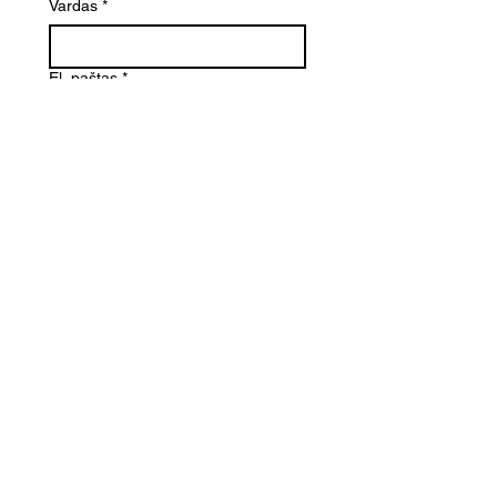
Vardas
*
El. paštas
*
Telefono numeris
Žinutė (Paminėkite prekės
pavadinimą)
SIŲSTI
Kontaktai
Informacija