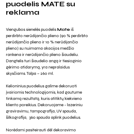
puodelis MATE su
reklama
Viengubos sienelės puodelis
Mate
iš
perdirbto nerūdijančio plieno (90 % perdirbto
nerūdijančio plieno ir 10 % nerūdijančio
plieno) su nuimama akacijos medžio
rankena ir nerūdijančio plieno šiaudeliu.
Dangtelis turi šiaudelio angą ir tiesioginio
gėrimo atidarymą, yra nepralaidus
skysčiams. Talpa – 260 ml.
Kelioninius puodelius galime dekoruoti
įvairiomis technologijomis, kad gautume
tinkamą rezultatą, kuris atitiktų kiekvieno
kliento poreikius. Dekoruojame - lazeriniu
graviravimu, tampografija, UV spauda,
šilkografija, 360 spauda aplink puodelius.
Norėdami pasiteirauti dėl dekoravimo