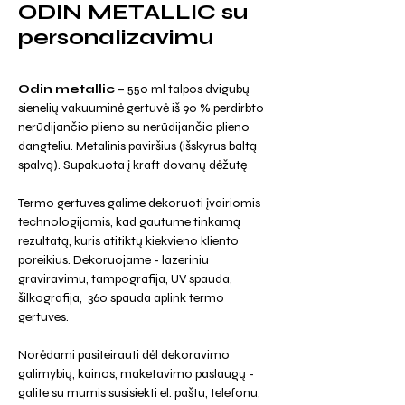
ODIN METALLIC su
personalizavimu
Odin metallic
– 550 ml talpos dvigubų
sienelių vakuuminė gertuvė iš 90 % perdirbto
nerūdijančio plieno su nerūdijančio plieno
dangteliu. Metalinis paviršius (išskyrus baltą
spalvą). Supakuota į kraft dovanų dėžutę
Termo gertuves galime dekoruoti įvairiomis
technologijomis, kad gautume tinkamą
rezultatą, kuris atitiktų kiekvieno kliento
poreikius. Dekoruojame - lazeriniu
graviravimu, tampografija, UV spauda,
šilkografija, 360 spauda aplink termo
gertuves.
Norėdami pasiteirauti dėl dekoravimo
galimybių, kainos, maketavimo paslaugų -
galite su mumis susisiekti el. paštu, telefonu,