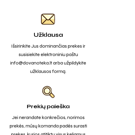
Užklausa
Išsirinkite Jus dominančias prekes ir
susisiekite elektroniniu paštu
info@dovanoteka.lt
arba užpildykite
užklausos formą.
Prekių paieška
Jei nerandate konkrečios, norimos
prekės, mūsų komanda padės surasti
prekes, kurios atitiktų visus keliamus