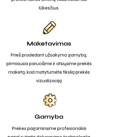
lūkesčius.
Maketavimas
Prieš pradedant užsakymo gamybą,
pirmiausia paruošime ir atsiųsime prekės
maketą, kad matytumėte tikslią prekės
vizualizaciją
Gamyba
Prekes pagaminsime profesionaliai
pagal sutartą dekoravimo technologiją