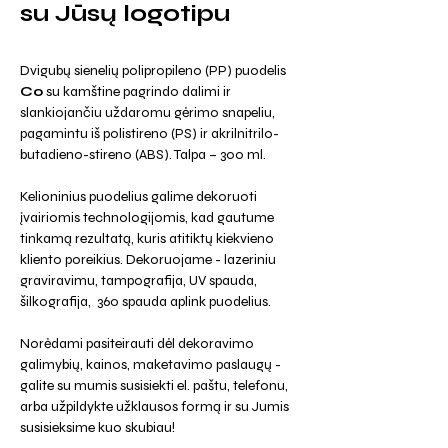
su Jūsų logotipu
Dvigubų sienelių polipropileno (PP) puodelis
Co
su kamštine pagrindo dalimi ir
slankiojančiu uždaromu gėrimo snapeliu,
pagamintu iš polistireno (PS) ir akrilnitrilo-
butadieno-stireno (ABS). Talpa – 300 ml.
Kelioninius puodelius galime dekoruoti
įvairiomis technologijomis, kad gautume
tinkamą rezultatą, kuris atitiktų kiekvieno
kliento poreikius. Dekoruojame - lazeriniu
graviravimu, tampografija, UV spauda,
šilkografija, 360 spauda aplink puodelius.
Norėdami pasiteirauti dėl dekoravimo
galimybių, kainos, maketavimo paslaugų -
galite su mumis susisiekti el. paštu, telefonu,
arba užpildykte užklausos formą ir su Jumis
susisieksime kuo skubiau!