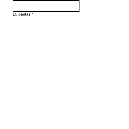
El. paštas
*
Telefono numeris
Žinutė (Paminėkite prekės
pavadinimą)
SIŲSTI
Kontaktai
Informacija