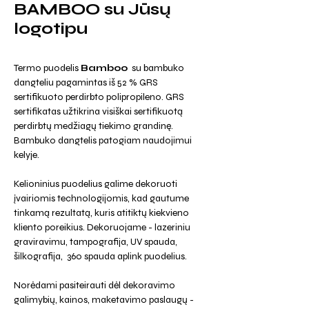
BAMBOO su Jūsų
logotipu
Termo puodelis
Bamboo
su bambuko
dangteliu pagamintas iš 52 % GRS
sertifikuoto perdirbto polipropileno. GRS
sertifikatas užtikrina visiškai sertifikuotą
perdirbtų medžiagų tiekimo grandinę.
Bambuko dangtelis patogiam naudojimui
kelyje.
Kelioninius puodelius galime dekoruoti
įvairiomis technologijomis, kad gautume
tinkamą rezultatą, kuris atitiktų kiekvieno
kliento poreikius. Dekoruojame - lazeriniu
graviravimu, tampografija, UV spauda,
šilkografija, 360 spauda aplink puodelius.
Norėdami pasiteirauti dėl dekoravimo
galimybių, kainos, maketavimo paslaugų -