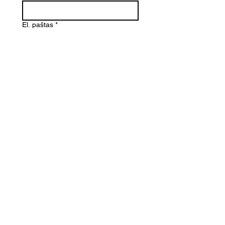
El. paštas
*
Telefono numeris
Žinutė (Paminėkite prekės
pavadinimą)
SIŲSTI
Kontaktai
Informacija