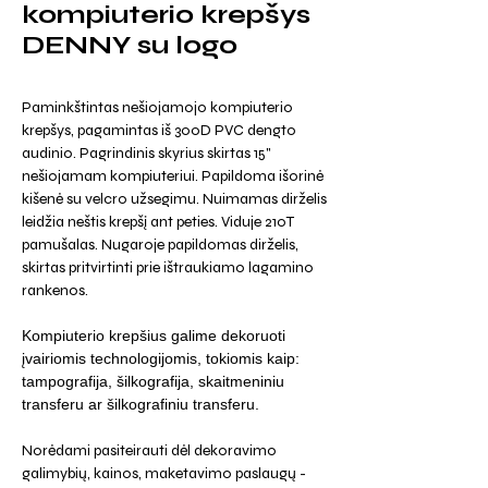
kompiuterio krepšys
DENNY su logo
Paminkštintas nešiojamojo kompiuterio
krepšys, pagamintas iš 300D PVC dengto
audinio. Pagrindinis skyrius skirtas 15"
nešiojamam kompiuteriui. Papildoma išorinė
kišenė su velcro užsegimu. Nuimamas dirželis
leidžia neštis krepšį ant peties. Viduje 210T
pamušalas. Nugaroje papildomas dirželis,
skirtas pritvirtinti prie ištraukiamo lagamino
rankenos.
Kompiuterio krepšius galime dekoruoti
įvairiomis technologijomis, tokiomis kaip:
tampografija, šilkografija, skaitmeniniu
transferu ar šilkografiniu transferu.
Norėdami pasiteirauti dėl dekoravimo
galimybių, kainos, maketavimo paslaugų -