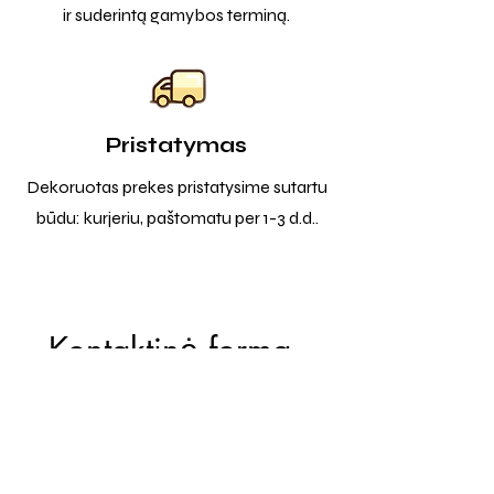
ir suderintą gamybos terminą.
Pristatymas
Dekoruotas prekes pristatysime sutartu
būdu: kurjeriu, paštomatu per 1-3 d.d..
Kontaktinė forma
Vardas
*
El. paštas
*