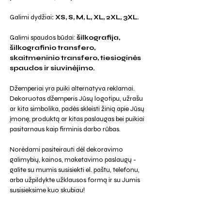
Galimi dydžiai
: XS, S, M, L, XL, 2XL, 3XL.
Galimi spaudos būdai:
šilkografija,
šilkografinio transfero,
skaitmeninio transfero, tiesioginės
spaudos ir siuvinėjimo.
Džemperiai yra puiki alternatyva reklamai.
Dekoruotas džemperis Jūsų logotipu, užrašu
ar kita simbolika, padės skleisti žinią apie Jūsų
įmonę, produktą ar kitas paslaugas bei puikiai
pasitarnaus kaip firminis darbo rūbas.
Norėdami pasiteirauti dėl dekoravimo
galimybių, kainos, maketavimo paslaugų -
galite su mumis susisiekti el. paštu, telefonu,
arba užpildykte užklausos formą ir su Jumis
susisieksime kuo skubiau!