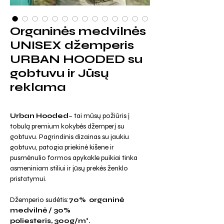
Organinės medvilnės
UNISEX džemperis
URBAN HOODED su
gobtuvu ir Jūsų
reklama
Urban Hooded
– tai mūsų požiūris į
tobulą premium kokybės džemperį su
gobtuvu. Pagrindinis dizainas su jaukiu
gobtuvu, patogia priekinė kišene ir
pusmėnulio formos apykakle puikiai tinka
asmeniniam stiliui ir jūsų prekės ženklo
pristatymui.
Džemperio sudėtis:
70% organinė
medvilnė / 30%
poliesteris, 300g/m².