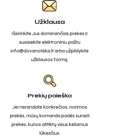
Užklausa
Išsirinkite Jus dominančias prekes ir
susisiekite elektroniniu paštu
info@dovanoteka.lt
arba užpildykite
užklausos formą.
Prekių paieška
Jei nerandate konkrečios, norimos
prekės, mūsų komanda padės surasti
prekes, kurios atitiktų visus keliamus
lūkesčius.