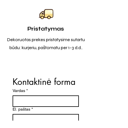
Pristatymas
Dekoruotas prekes pristatysime sutartu
būdu: kurjeriu, paštomatu per 1-3 d.d..
Kontaktinė forma
Vardas
*
El. paštas
*
Telefono numeris