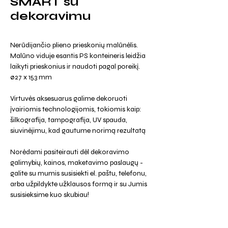
SMART su
dekoravimu
Nerūdijančio plieno prieskonių malūnėlis.
Malūno viduje esantis PS konteineris leidžia
laikyti prieskonius ir naudoti pagal poreikį.
ø27 x 153 mm
Virtuvės aksesuarus galime dekoruoti
įvairiomis technologijomis, tokiomis kaip:
šilkografija, tampografija, UV spauda,
siuvinėjimu, kad gautume norimą rezultatą
Norėdami pasiteirauti dėl dekoravimo
galimybių, kainos, maketavimo paslaugų -
galite su mumis susisiekti el. paštu, telefonu,
arba užpildykte užklausos formą ir su Jumis
susisieksime kuo skubiau!