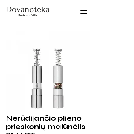
Nerūdijančio plieno
prieskonių malūnėlis