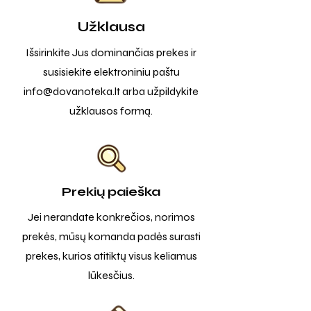
Užklausa
Išsirinkite Jus dominančias prekes ir
susisiekite elektroniniu paštu
info@dovanoteka.lt
arba užpildykite
užklausos formą.
Prekių paieška
Jei nerandate konkrečios, norimos
prekės, mūsų komanda padės surasti
prekes, kurios atitiktų visus keliamus
lūkesčius.