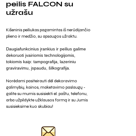
peilis FALCON su
užrašu
Kišeninis peiliukas pagamintas iš nerūdijančio
plieno ir medžio, su apsaugos užraktu.
Daugiafunkcinius įrankius ir peilius galime
dekoruoti įvairiomis technologijomis,
tokiomis kaip: tampografija, lazeriniu
graviravimu, įspaudu, šilkografija.
Norėdami pasiteirauti dėl dekoravimo
galimybių, kainos, maketavimo paslaugų -
galite su mumis susisiekti el. paštu, telefonu,
arba užpildykte užklausos formą ir su Jumis
susisieksime kuo skubiau!