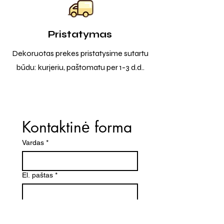
Pristatymas
Dekoruotas prekes pristatysime sutartu
būdu: kurjeriu, paštomatu per 1-3 d.d..
Kontaktinė forma
Vardas
*
El. paštas
*
Telefono numeris