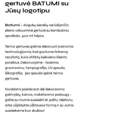
gertuvė BATUMI su
Jūsų logotipu
Batumi
– dvigubų sienelių nerūdijančio
plieno vakuuminė gertuvė su bambukiniu
apvalkalu. 400 ml talpos.
Termo gertuves galime dekoruoti įvairiomis
technologijomis, kad gautume tinkamą
rezultatą, kuris atitiktų kiekvieno kliento
poreikius. Dekoruojame - lazeriniu
graviravimu, tampografija, UV spauda,
šilkografija, 360 spauda aplink termo
gertuves.
Norėdami pasiteirauti dėl dekoravimo
galimybių, kainos, maketavimo paslaugų -
galite su mumis susisiekti el. paštu, telefonu,
arba užpildykte užklausos formą ir su Jumis
susisieksime kuo skubiau!