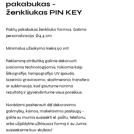
pakabukas -
ženkliukas PIN KEY
Raktų pakabukas ženkliuko formos. Galima
personalizacija. Ø4,4 cm.
Minimalus užsakymo kiekis 50 vnt.
Reklaminę atributiką galime dekoruoti
įvairiomis technologijomis, tokiomis kaip:
šilkografija, tampografija, UV spauda,
lazerinio graviravimo, skaitmeninio transfero
ar sublimacija, kad gautume norima
rezultatą ir įgyvendintume visus poreikius.
Norėdami pasiteirauti dėl dekoravimo
galimybių, kainos, maketavimo paslaugų -
galite su mumis susisiekti el. paštu, telefonu,
arba užpildykte užklausos formą ir su Jumis
susisieksime kuo skubiau!