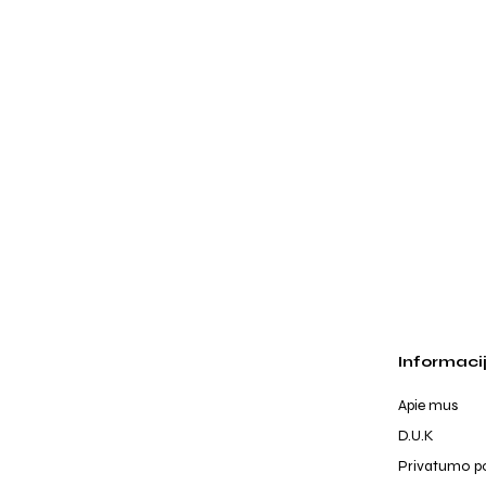
Informaci
Apie mus
D.U.K
Privatumo po