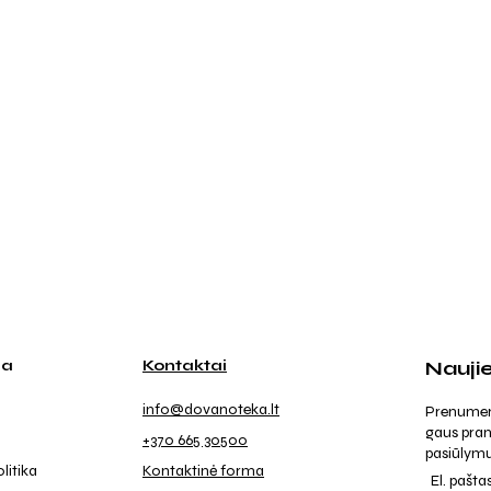
ja
Kontaktai
Nauji
info@dovanoteka.lt
Prenumeruo
gaus pran
+370 665 30500
pasiūlymu
litika
Kontaktinė forma
El. pašta