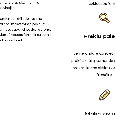
iu transferu, skaitmeniniu
užklausos for
siuvinėjimu.
asiteirauti dėl dekoravimo
 kainos, maketavimo paslaugų -
mis susisiekti el. paštu, telefonu,
ykte užklausos formą ir su Jumis
Prekių pai
e kuo skubiau!
Jei nerandate konkreči
prekės, mūsų komanda p
prekes, kurios atitiktų v
lūkesčius.
Maketavi