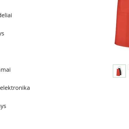
eliai
ys
amai
 elektronika
ys