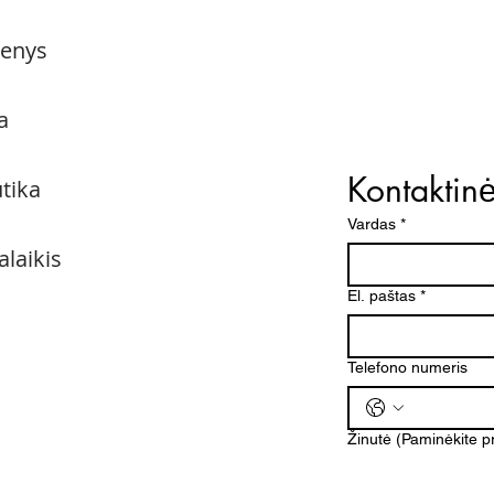
menys
a
Kontaktin
utika
Vardas
*
alaikis
El. paštas
*
Telefono numeris
Žinutė (Paminėkite 