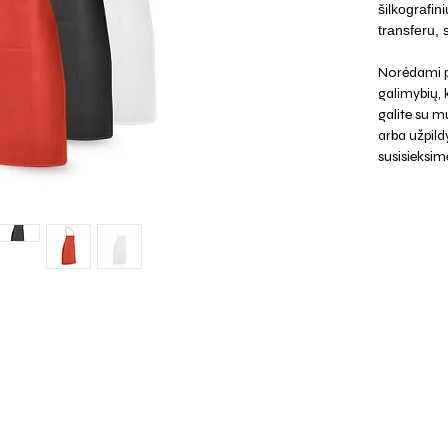
šilkografin
transferu, 
Norėdami p
galimybių,
galite su mu
arba užpild
susisieksim