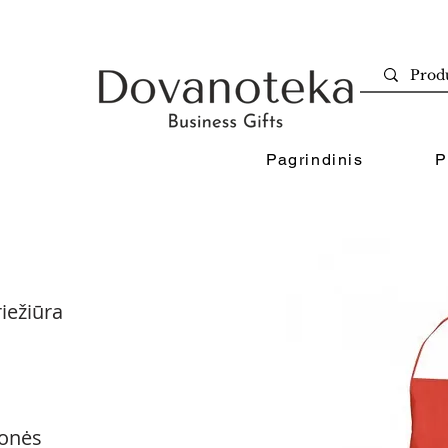
Pagrindinis
P
iežiūra
onės