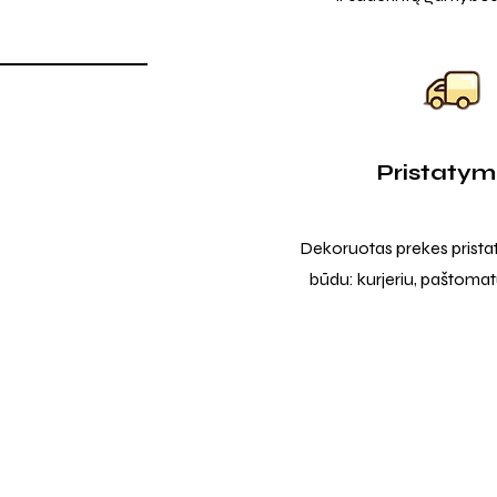
Pristaty
Dekoruotas prekes prista
būdu: kurjeriu, paštomatu