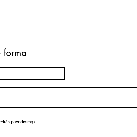
ė forma
prekės pavadinimą)