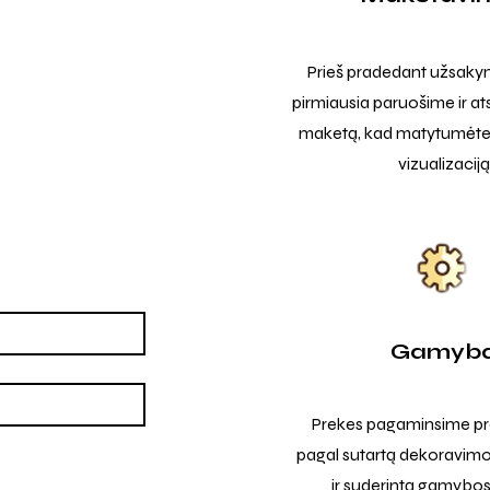
Prieš pradedant užsak
pirmiausia paruošime ir at
maketą, kad matytumėte t
vizualizaciją
Gamyb
Prekes pagaminsime pro
pagal sutartą dekoravimo
ir suderintą gamybos