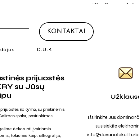
KONTAKTAI
Idėjos
D.U.K
tinės prijuostės
RY su Jūsų
ipu
Užklaus
prijuostės 80 g/m2, su priekinėmis
Galimas spalvų pasirinkimas.
Išsirinkite Jus dominanč
susisiekite elektroni
galime dekoruoti įvairiomis
info@dovanoteka.lt
arba
omis, tokiomis kaip: šilkografija,