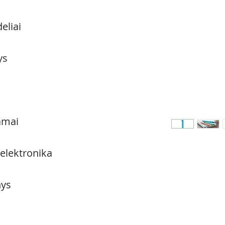
eliai
ys
amai
 elektronika
ys