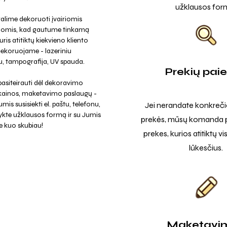
užklausos for
alime dekoruoti įvairiomis
jomis, kad gautume tinkamą
uris atitiktų kiekvieno kliento
Dekoruojame - lazeriniu
, tampografija, UV spauda.
Prekių pai
asiteirauti dėl dekoravimo
 kainos, maketavimo paslaugų -
mis susisiekti el. paštu, telefonu,
Jei nerandate konkreči
ykte užklausos formą ir su Jumis
prekės, mūsų komanda p
e kuo skubiau!
prekes, kurios atitiktų v
lūkesčius.
Maketavi