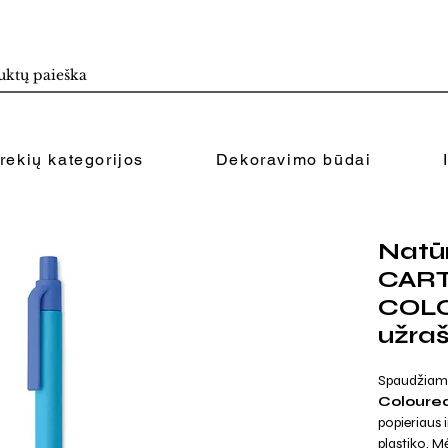
rekių kategorijos
Dekoravimo būdai
Natūr
CAR
COL
užra
Spaudžiamas
Coloure
popieriaus 
plastiko. M