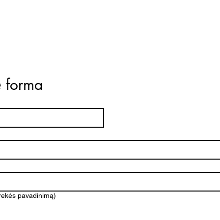
ė forma
prekės pavadinimą)