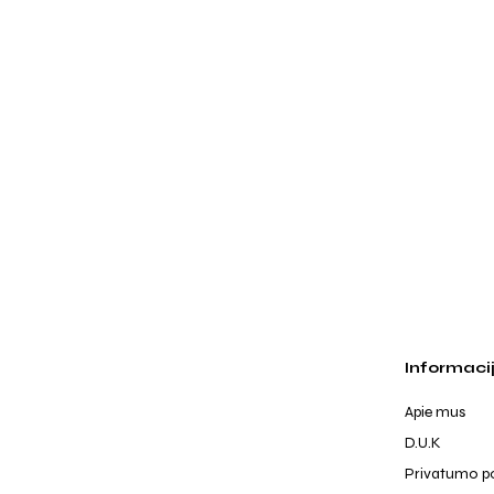
Informaci
Apie mus
D.U.K
Privatumo po