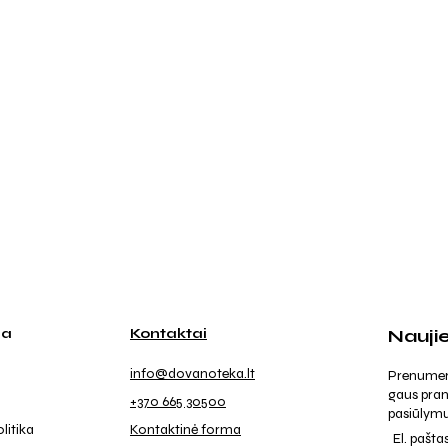
ja
Kontaktai
Nauji
info@dovanoteka.lt
Prenumeruo
gaus pran
+370 665 30500
pasiūlymu
litika
Kontaktinė forma
El. pašta