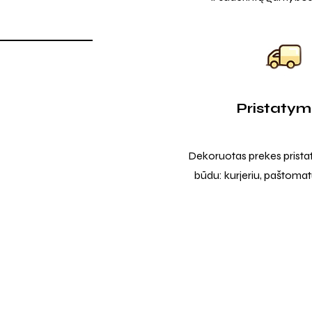
Pristaty
Dekoruotas prekes prista
būdu: kurjeriu, paštomatu