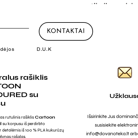
KONTAKTAI
Idėjos
D.U.K
alus rašiklis
TOON
OURED su
Užklaus
šu
Išsirinkite Jus dominanč
 rutulinis rašiklis
Cartoon
d
su korpusu iš perdirbto
susisiekite elektroni
ir detalėmis iš 100 % PLA kukurūzų
info@dovanoteka.lt
arba
ėlynas rašalas.