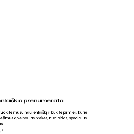
enlaiškio prenumerata
kite mūsų naujienlaiškį ir būkite pirmieji, kurie
ešimus apie naujas prekes, nuolaidas, specialius
s.
s