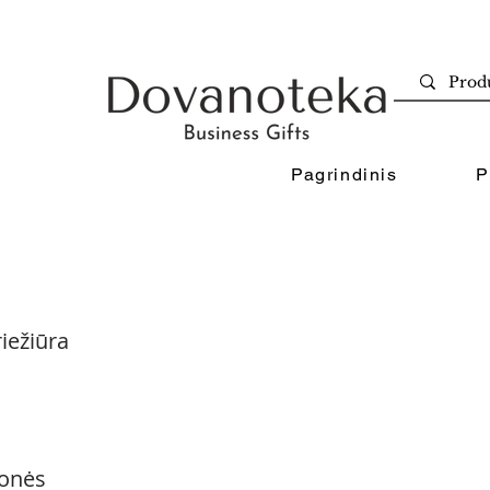
Pagrindinis
P
iežiūra
onės