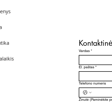
menys
a
Kontaktin
utika
Vardas
*
alaikis
El. paštas
*
Telefono numeris
Žinutė (Paminėkite 