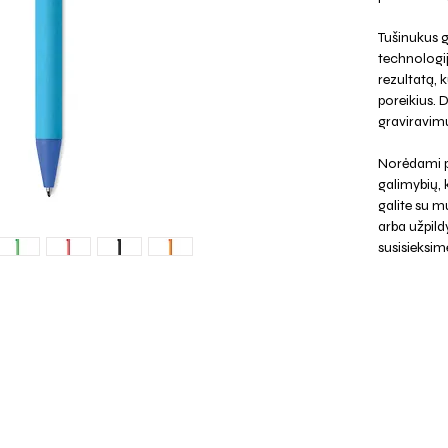
Tušinukus g
technologi
rezultatą, k
poreikius. 
graviravimu
Norėdami p
galimybių,
galite su mu
arba užpild
susisieksim