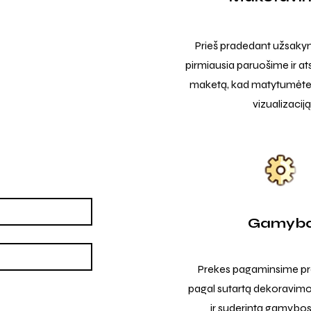
Prieš pradedant užsak
pirmiausia paruošime ir at
maketą, kad matytumėte t
vizualizaciją
Gamyb
Prekes pagaminsime pro
pagal sutartą dekoravimo
ir suderintą gamybos