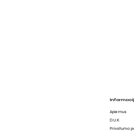
Informaci
Apie mus
D.U.K
Privatumo po