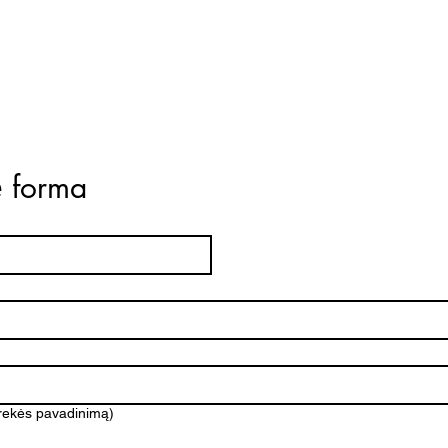
ė forma
prekės pavadinimą)