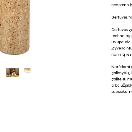
neopreno į
Gertuvės ta
Gertuves ga
technologij
UV spauda, 
įgyvendintu
norimą rezu
Norėdami p
galimybių,
galite su mu
arba užpild
susisieksim