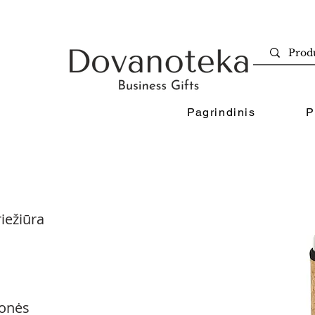
Pagrindinis
P
iežiūra
onės