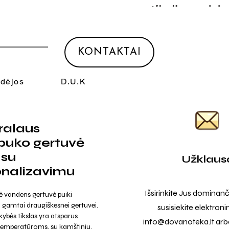
KONTAKTAI
Idėjos
D.U.K
ralaus
uko gertuvė
 su
Užklaus
onalizavimu
Išsirinkite Jus dominanč
nė vandens gertuvė puiki
 gamtai draugiškesnei gertuvei.
susisiekite elektroni
ybės tikslas yra atsparus
info@dovanoteka.lt
arba
emperatūroms. su kamštiniu,