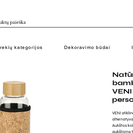
rekių kategorijos
Dekoravimo būdai
Natū
bamb
VENI
pers
VENI stikli
alternatyva
Aukštos kok
aukštoms t