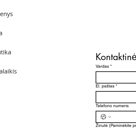
menys
a
utika
Kontaktin
Vardas
*
alaikis
El. paštas
*
Telefono numeris
Žinutė (Paminėkite 