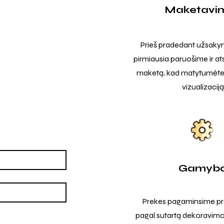
Maketavi
Prieš pradedant užsak
pirmiausia paruošime ir at
maketą, kad matytumėte t
vizualizaciją
Gamyb
Prekes pagaminsime pro
pagal sutartą dekoravimo