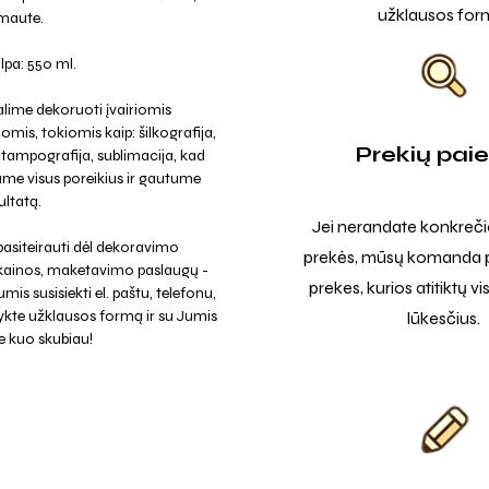
užklausos for
maute.
lpa: 550 ml.
lime dekoruoti įvairiomis
omis, tokiomis kaip: šilkografija,
Prekių pai
tampografija, sublimacija, kad
me visus poreikius ir gautume
ltatą.
Jei nerandate konkreči
asiteirauti dėl dekoravimo
prekės, mūsų komanda p
 kainos, maketavimo paslaugų -
prekes, kurios atitiktų v
mis susisiekti el. paštu, telefonu,
ykte užklausos formą ir su Jumis
lūkesčius.
e kuo skubiau!