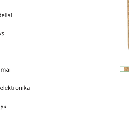
eliai
ys
amai
 elektronika
ys