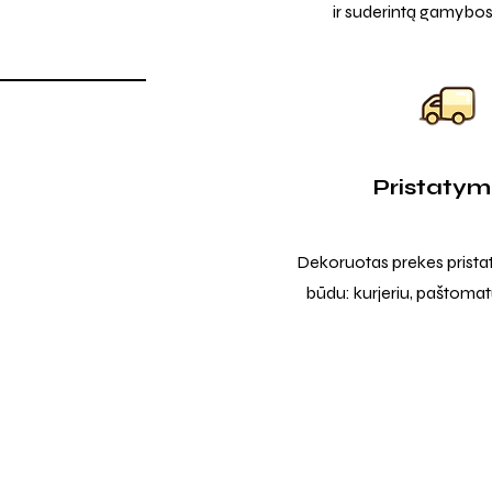
ir suderintą gamybos
Pristaty
Dekoruotas prekes prista
būdu: kurjeriu, paštomatu