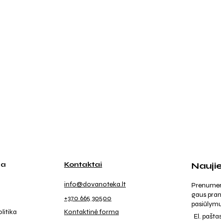
ja
Kontaktai
Nauji
info@dovanoteka.lt
Prenumeruo
gaus pran
+370 665 30500
pasiūlymu
litika
Kontaktinė forma
El. pašta