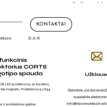
KONTAKTAI
Idėjos
D.U.K
funkcinis
ektorius CORTS
gotipo spauda
Užklaus
OB LED prožektorius, su karabinu,
u bei magnetu. Pridedamos 5 LR44
Išsirinkite Jus dominanč
susisiekite elektroni
info@dovanoteka.lt
arba
us ir prožektorius galime