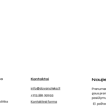
ja
Kontaktai
Nauji
info@dovanoteka.lt
Prenumeruo
gaus pran
+370 665 30500
pasiūlymu
litika
Kontaktinė forma
El. pašta