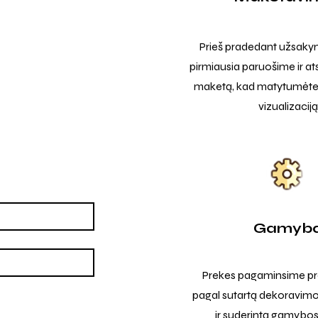
Prieš pradedant užsak
pirmiausia paruošime ir at
maketą, kad matytumėte t
vizualizaciją
Gamyb
Prekes pagaminsime pro
pagal sutartą dekoravimo
ir suderintą gamybos