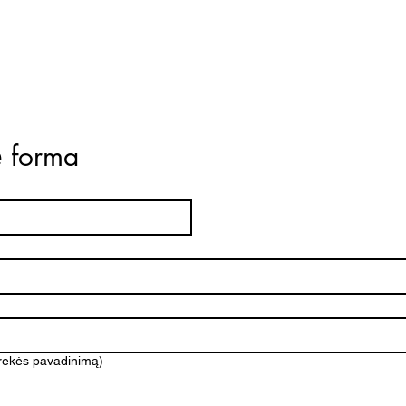
ė forma
prekės pavadinimą)