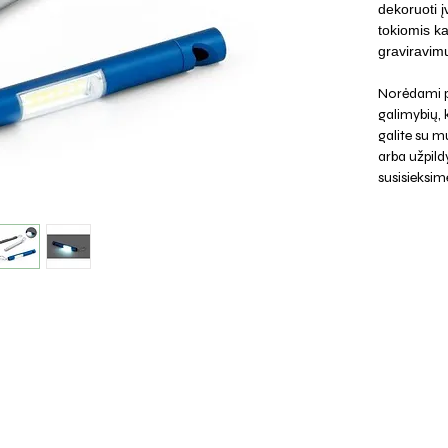
dekoruoti į
tokiomis ka
graviravimu
Norėdami p
galimybių,
galite su mu
arba užpild
susisieksim