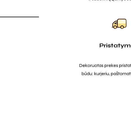
Pristaty
Dekoruotas prekes prista
būdu: kurjeriu, paštomatu