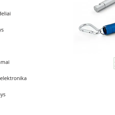
eliai
ys
amai
 elektronika
ys