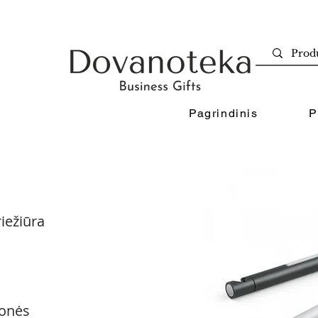
Pagrindinis
P
iežiūra
onės