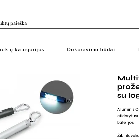
rekių kategorijos
Dekoravimo būdai
Multi
prož
su lo
Aliuminis C
atidarytuv
bateirjos.
Žibintuvėli