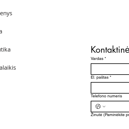
menys
a
Kontaktin
utika
Vardas
*
alaikis
El. paštas
*
Telefono numeris
Žinutė (Paminėkite 