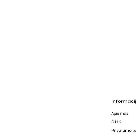
Informaci
Apie mus
D.U.K
Privatumo po