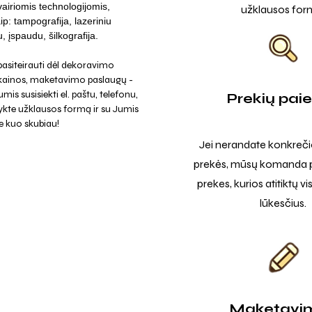
vairiomis technologijomis,
užklausos for
ip: tampografija, lazeriniu
, įspaudu, šilkografija.
asiteirauti dėl dekoravimo
 kainos, maketavimo paslaugų -
mis susisiekti el. paštu, telefonu,
Prekių pai
ykte užklausos formą ir su Jumis
e kuo skubiau!
Jei nerandate konkreči
prekės, mūsų komanda p
prekes, kurios atitiktų v
lūkesčius.
Maketavi