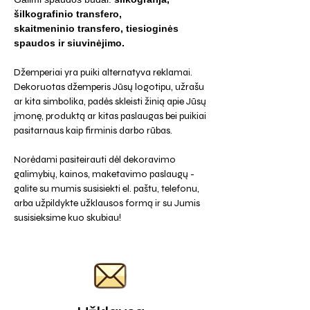
šilkografinio transfero,
skaitmeninio transfero, tiesioginės
spaudos ir siuvinėjimo.
Džemperiai yra puiki alternatyva reklamai.
Dekoruotas džemperis Jūsų logotipu, užrašu
ar kita simbolika, padės skleisti žinią apie Jūsų
įmonę, produktą ar kitas paslaugas bei puikiai
pasitarnaus kaip firminis darbo rūbas.
Norėdami pasiteirauti dėl dekoravimo
galimybių, kainos, maketavimo paslaugų -
galite su mumis susisiekti el. paštu, telefonu,
arba užpildykte užklausos formą ir su Jumis
susisieksime kuo skubiau!