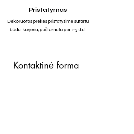
Pristatymas
Dekoruotas prekes pristatysime sutartu
būdu: kurjeriu, paštomatu per 1-3 d.d..
Kontaktinė forma
Vardas
*
El. paštas
*
Telefono numeris
Žinutė (Paminėkite prekės