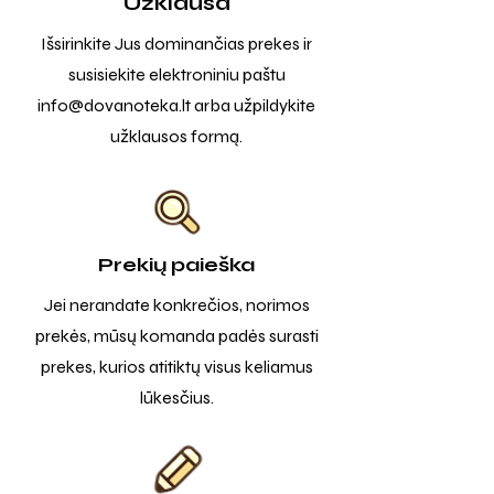
Užklausa
Išsirinkite Jus dominančias prekes ir
susisiekite elektroniniu paštu
info@dovanoteka.lt
arba užpildykite
užklausos formą.
Prekių paieška
Jei nerandate konkrečios, norimos
prekės, mūsų komanda padės surasti
prekes, kurios atitiktų visus keliamus
lūkesčius.