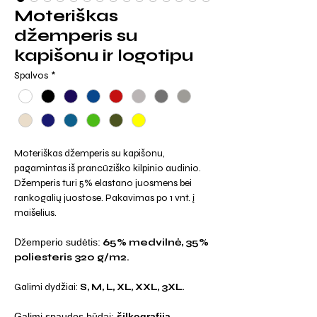
Moteriškas
džemperis su
kapišonu ir logotipu
Spalvos
*
Moteriškas džemperis su kapišonu,
pagamintas iš prancūziško kilpinio audinio.
Džemperis turi 5% elastano juosmens bei
rankogalių juostose. Pakavimas po 1 vnt. į
maišelius.
Džemperio sudėtis:
65% medvilnė, 35%
poliesteris 320 g/m2.
Galimi dydžiai:
S, M, L, XL, XXL, 3XL.
Galimi spaudos būdai:
šilkografija,