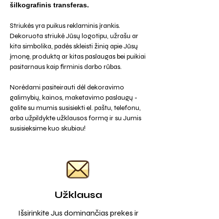
šilkografinis transferas.
Striukės yra puikus reklaminis įrankis.
Dekoruota striukė Jūsų logotipu, užrašu ar
kita simbolika, padės skleisti žinią apie Jūsų
įmonę, produktą ar kitas paslaugas bei puikiai
pasitarnaus kaip firminis darbo rūbas.
Norėdami pasiteirauti dėl dekoravimo
galimybių, kainos, maketavimo paslaugų -
galite su mumis susisiekti el. paštu, telefonu,
arba užpildykte užklausos formą ir su Jumis
susisieksime kuo skubiau!
Užklausa
Išsirinkite Jus dominančias prekes ir