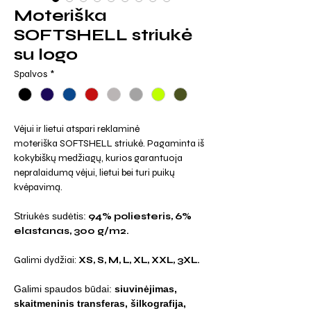
Moteriška
SOFTSHELL striukė
su logo
Spalvos
*
Vėjui ir lietui atspari reklaminė
moteriška SOFTSHELL striukė. Pagaminta iš
kokybiškų medžiagų, kurios garantuoja
nepralaidumą vėjui, lietui bei turi puikų
kvėpavimą.
Striukės sudėtis:
94% poliesteris, 6%
elastanas, 300 g/m2.
Galimi dydžiai:
XS, S, M, L, XL, XXL, 3XL.
Galimi spaudos būdai:
siuvinėjimas,
skaitmeninis transferas, šilkografija,