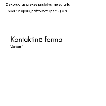
Dekoruotas prekes pristatysime sutartu
būdu: kurjeriu, paštomatu per 1-3 d.d..
Kontaktinė forma
Vardas
*
El. paštas
*
Telefono numeris
Žinutė (Paminėkite prekės
pavadinimą)