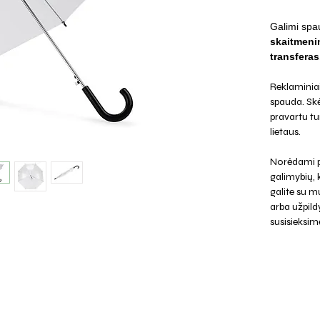
Galimi spa
skaitmenin
transferas
Reklaminiai 
spauda. Skė
pravartu tu
lietaus.
Norėdami p
galimybių,
galite su mu
arba užpild
susisieksim