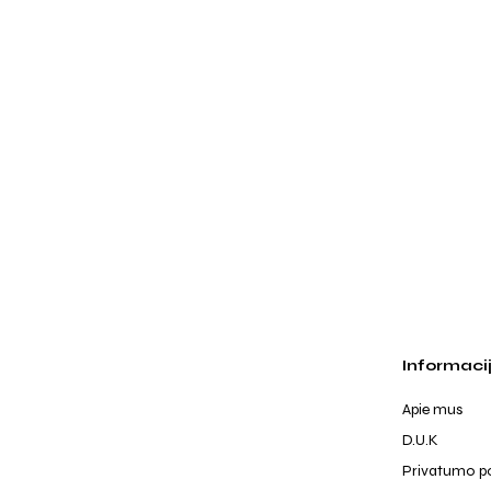
Informaci
Apie mus
D.U.K
Privatumo po