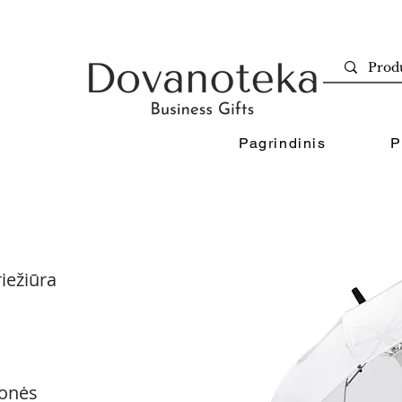
Pagrindinis
P
iežiūra
onės