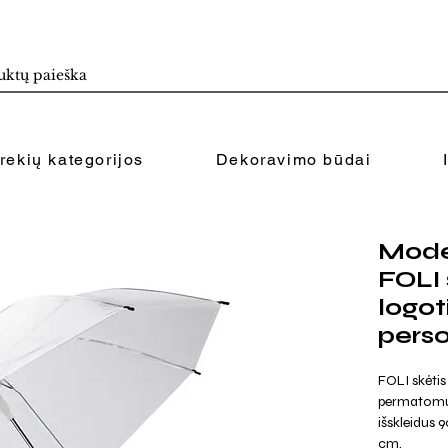
rekių kategorijos
Dekoravimo būdai
Mode
FOLI 
logot
perso
FOLI skėtis
permatomu
išskleidus 9
cm.