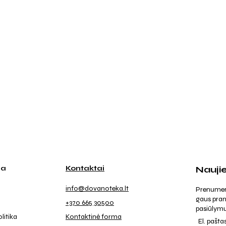
ja
Kontaktai
Nauji
info@dovanoteka.lt
Prenumeruo
gaus pran
+370 665 30500
pasiūlymu
litika
Kontaktinė forma
El. pašta