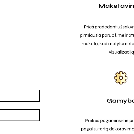
Maketavi
Prieš pradedant užsak
pirmiausia paruošime ir at
maketą, kad matytumėte t
vizualizaciją
Gamyb
Prekes pagaminsime pro
pagal sutartą dekoravimo