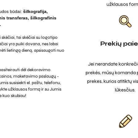
užklausos for
udos būdai:
šilkografija,
is transferas, šilkografinis
.
skėčiai, tai skėčiai su logotipo
Prekių pai
čiai yra puiki dovana, nes labai
rėti lietingą dieną, apsisaugoti nuo
Jei nerandate konkreči
asiteirauti dėl dekoravimo
prekės, mūsų komanda p
 kainos, maketavimo paslaugų -
prekes, kurios atitiktų v
mis susisiekti el. paštu, telefonu,
ykte užklausos formą ir su Jumis
lūkesčius.
e kuo skubiau!