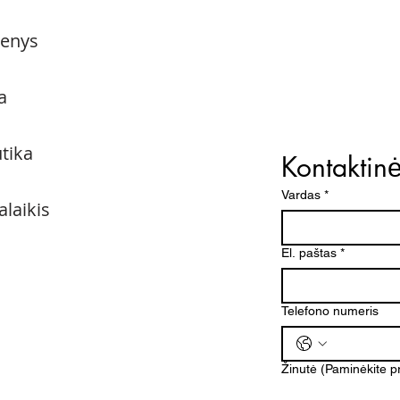
menys
a
utika
Kontaktin
Vardas
*
alaikis
El. paštas
*
Telefono numeris
Žinutė (Paminėkite 