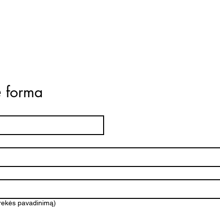
ė forma
prekės pavadinimą)