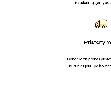
ir suderintą gamybos
Pristaty
Dekoruotas prekes prista
būdu: kurjeriu, paštomatu