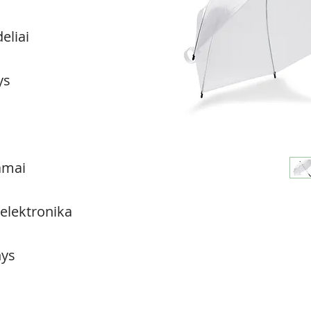
eliai
ys
amai
 elektronika
ys