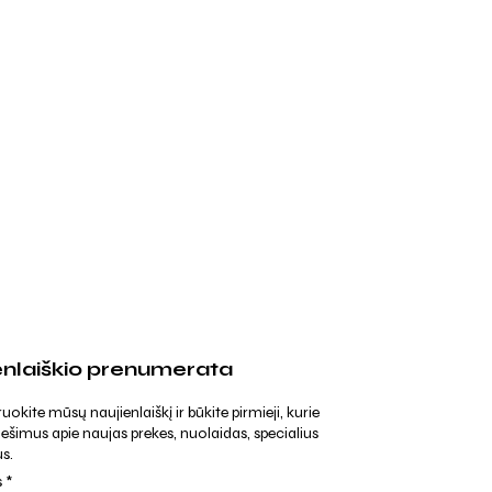
enlaiškio prenumerata
kite mūsų naujienlaiškį ir būkite pirmieji, kurie
ešimus apie naujas prekes, nuolaidas, specialius
s.
s