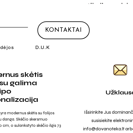
KONTAKTAI
Idėjos
D.U.K
rnus skėtis
su galima
ipo
Užklaus
nalizacija
Išsirinkite Jus dominanč
 yra modernus skėtis su folijos
 danga. Skėčio skersmuo
susisiekite elektroni
0 cm, o sulankstyto skėčio ilgis 73
info@dovanoteka.lt
arba