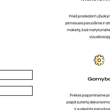
Prieš pradedant užsak
pirmiausia paruošime ir at
maketą, kad matytumėte t
vizualizaciją
Gamyb
Prekes pagaminsime pro
pagal sutartą dekoravimo
ir suderintą gamybos