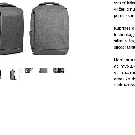
šoninė kiše
dirželį, o 
paminkštin
Kuprines ga
technologij
šilkografij
šilkografini
Norėdami p
galimybių,
galite su mu
arba užpild
susisieksim