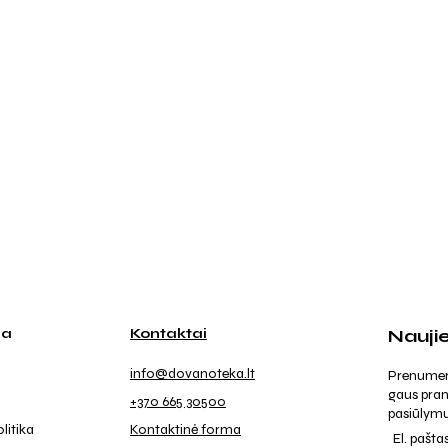
ja
Kontaktai
Nauji
info@dovanoteka.lt
Prenumeruo
gaus pran
+370 665 30500
pasiūlymu
litika
Kontaktinė forma
El. pašta