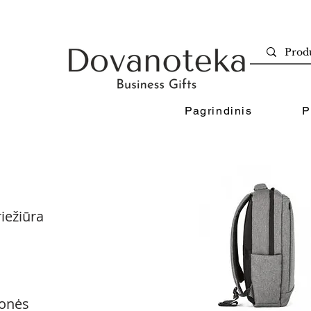
Pagrindinis
P
iežiūra
onės