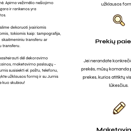
nė. Apima vežimėlio nešiojimo
užklausos for
nugara ir rankenos yra
tos.
lime dekoruoti įvairiomis
omis, tokiomis kaip: tampografija,
a, skaitmeniniu transferu ar
Prekių pai
u transferu.
asiteirauti dėl dekoravimo
Jei nerandate konkreči
 kainos, maketavimo paslaugų -
prekės, mūsų komanda p
mis susisiekti el. paštu, telefonu,
ykte užklausos formą ir su Jumis
prekes, kurios atitiktų v
e kuo skubiau!
lūkesčius.
Maketavi