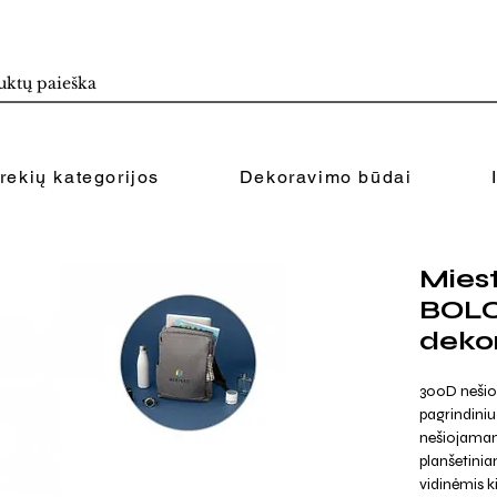
rekių kategorijos
Dekoravimo būdai
Miest
BOLO
deko
300D nešio
pagrindiniu
nešiojamam 
planšetiniam
vidinėmis ki