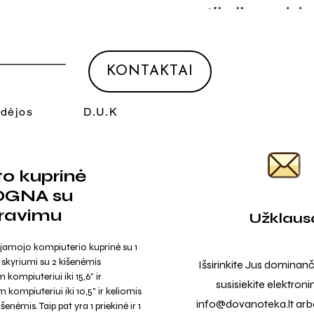
KONTAKTAI
Idėjos
D.U.K
o kuprinė
GNA su
ravimu
Užklaus
jamojo kompiuterio kuprinė su 1
 skyriumi su 2 kišenėmis
Išsirinkite Jus dominanč
kompiuteriui iki 15,6" ir
susisiekite elektroni
 kompiuteriui iki 10,5" ir keliomis
info@dovanoteka.lt
arba
šenėmis. Taip pat yra 1 priekinė ir 1