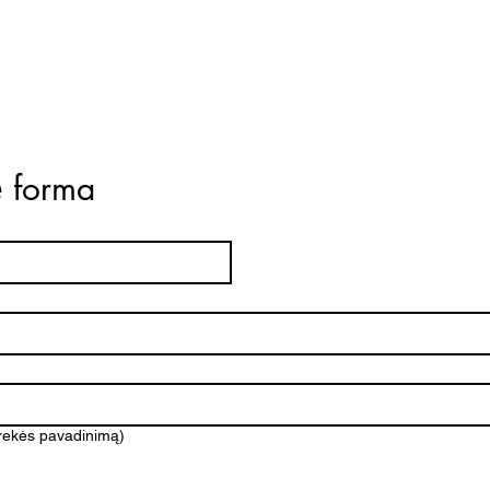
ė forma
prekės pavadinimą)