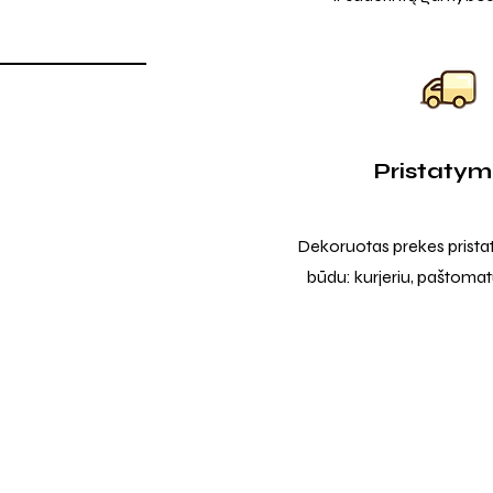
Pristaty
Dekoruotas prekes prista
būdu: kurjeriu, paštomatu