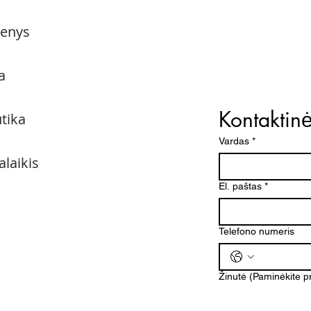
menys
a
Kontaktin
utika
Vardas
*
alaikis
El. paštas
*
Telefono numeris
Žinutė (Paminėkite 