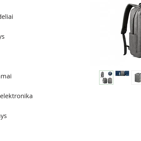
eliai
ys
amai
 elektronika
ys