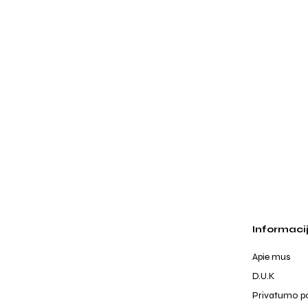
Informaci
Apie mus
D.U.K
Privatumo po