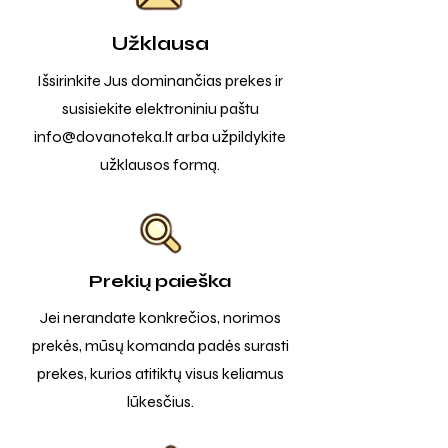
Užklausa
Išsirinkite Jus dominančias prekes ir
susisiekite elektroniniu paštu
info@dovanoteka.lt
arba užpildykite
užklausos formą.
Prekių paieška
Jei nerandate konkrečios, norimos
prekės, mūsų komanda padės surasti
prekes, kurios atitiktų visus keliamus
lūkesčius.