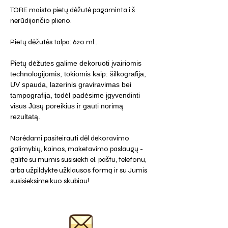
TORE maisto pietų dėžutė pagaminta i š
nerūdijančio plieno.
Pietų dėžutės talpa: 620 ml..
Pietų dėžutes galime dekoruoti įvairiomis
technologijomis, tokiomis kaip: šilkografija,
UV spauda, lazerinis graviravimas bei
tampografija, todėl padėsime įgyvendinti
visus Jūsų poreikius ir gauti norimą
rezultatą.
Norėdami pasiteirauti dėl dekoravimo
galimybių, kainos, maketavimo paslaugų -
galite su mumis susisiekti el. paštu, telefonu,
arba užpildykte užklausos formą ir su Jumis
susisieksime kuo skubiau!