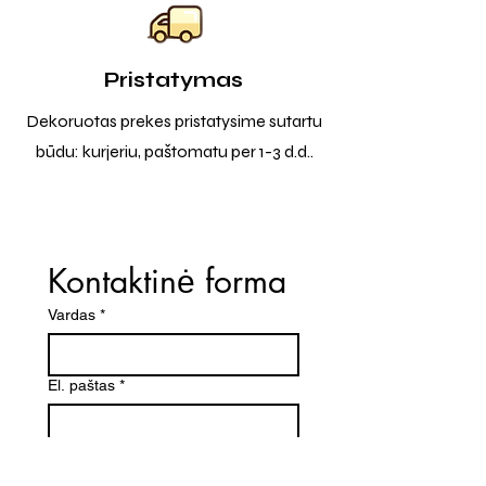
Pristatymas
Dekoruotas prekes pristatysime sutartu
būdu: kurjeriu, paštomatu per 1-3 d.d..
Kontaktinė forma
Vardas
*
El. paštas
*
Telefono numeris