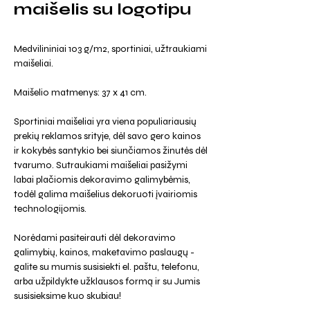
maišelis su logotipu
Medvilininiai 103 g/m2, sportiniai, užtraukiami
maišeliai.
Maišelio matmenys: 37 x 41 cm.
Sportiniai maišeliai yra viena populiariausių
prekių reklamos srityje, dėl savo gero kainos
ir kokybės santykio bei siunčiamos žinutės dėl
tvarumo. Sutraukiami maišeliai pasižymi
labai plačiomis dekoravimo galimybėmis,
todėl galima maišelius dekoruoti įvairiomis
technologijomis.
Norėdami pasiteirauti dėl dekoravimo
galimybių, kainos, maketavimo paslaugų -
galite su mumis susisiekti el. paštu, telefonu,
arba užpildykte užklausos formą ir su Jumis
susisieksime kuo skubiau!