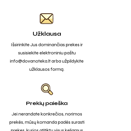
Užklausa
Išsirinkite Jus dominančias prekes ir
susisiekite elektroniniu paštu
info@dovanoteka.lt
arba užpildykite
užklausos formą.
Prekių paieška
Jei nerandate konkrečios, norimos
prekės, mūsų komanda padės surasti
prekes, kurios atitiktų visus keliamus