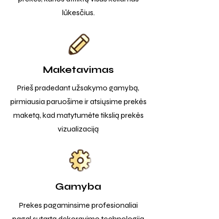
lūkesčius.
Maketavimas
Prieš pradedant užsakymo gamybą,
pirmiausia paruošime ir atsiųsime prekės
maketą, kad matytumėte tikslią prekės
vizualizaciją
Gamyba
Prekes pagaminsime profesionaliai
pagal sutartą dekoravimo technologiją