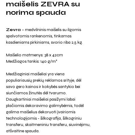
maišelis ZEVRA su
norima spauda
Zevra
– medvilninis maišelis su ilgomis
spalvotomis rankenomis, tinkamas
kasdieniams pirkiniams, svorio riba 2,5 kg.
Maišelio matmenys: 38 x 42cm
Medžiagos tankis: 140 g/m²
Medžiaginiai maišeliai yra viena
populiariausių prekių reklamos srityje, dėl
savo gero kainos ir kokybės santykio bei
siunčiamos žinutės dėl tvarumo.
Daugkartiniai maišeliai pasižymi labai
plačiomis dekoravimo galimybėmis, todėl
galima maišelius dekoruoti įvairiomis
technologijomis - šilkografija, šilkogriniu
transferu, skaitmeniniu transferu, siuvinėjimu,
atšvaitine spauda.