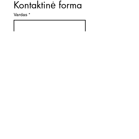
Kontaktinė forma
Vardas
*
El. paštas
*
Telefono numeris
Žinutė (Paminėkite prekės
pavadinimą)
SIŲSTI