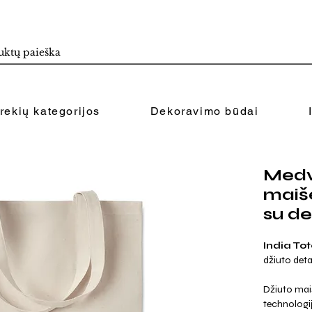
rekių kategorijos
Dekoravimo būdai
Medvi
maiš
su d
India To
džiuto deta
Džiuto maiš
technologi