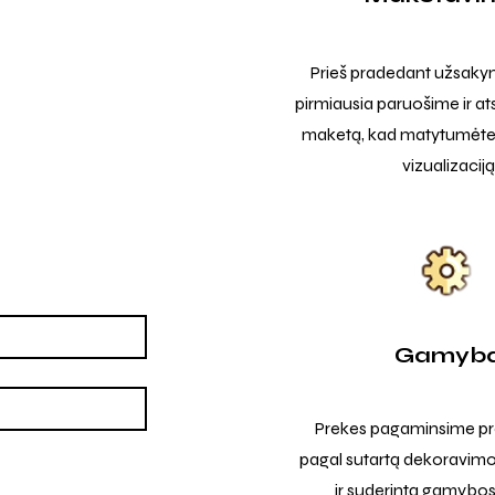
Prieš pradedant užsak
pirmiausia paruošime ir at
maketą, kad matytumėte t
vizualizaciją
Gamyb
Prekes pagaminsime pro
pagal sutartą dekoravimo
ir suderintą gamybos