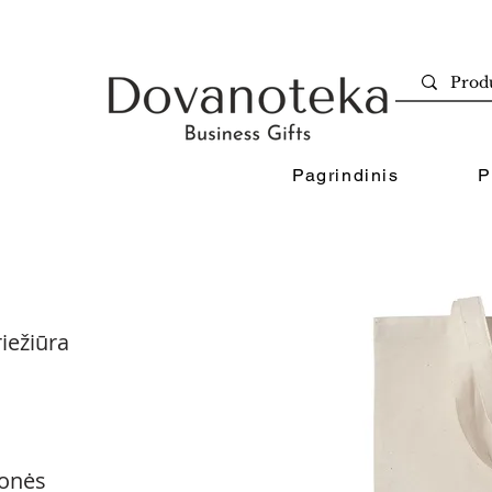
Pagrindinis
P
iežiūra
onės