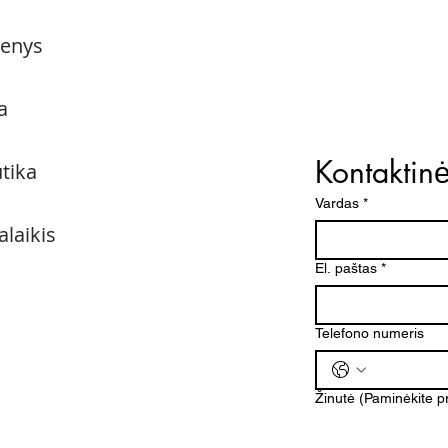
menys
a
Kontaktin
utika
Vardas
*
alaikis
El. paštas
*
Telefono numeris
Žinutė (Paminėkite 