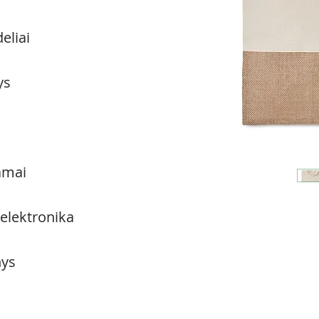
eliai
ys
amai
 elektronika
ys