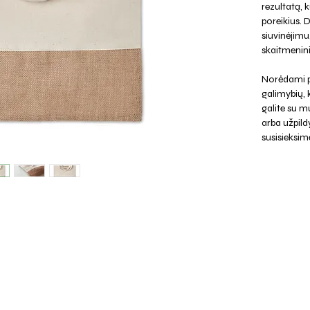
rezultatą, k
poreikius. 
siuvinėjimu,
skaitmenini
Norėdami p
galimybių,
galite su mu
arba užpild
susisieksim