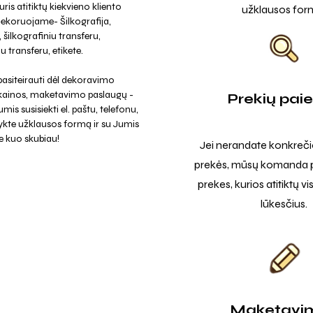
uris atitiktų kiekvieno kliento
užklausos for
Dekoruojame- Šilkografija,
 šilkografiniu transferu,
u transferu, etikete.
asiteirauti dėl dekoravimo
 kainos, maketavimo paslaugų -
Prekių pai
mis susisiekti el. paštu, telefonu,
ykte užklausos formą ir su Jumis
e kuo skubiau!
Jei nerandate konkreči
prekės, mūsų komanda p
prekes, kurios atitiktų v
lūkesčius.
Maketavi