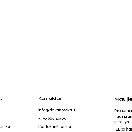
ja
Kontaktai
Nauji
info@dovanoteka.lt
Prenumeruo
gaus pran
+370 665 30500
pasiūlymu
litika
Kontaktinė forma
El. pašta