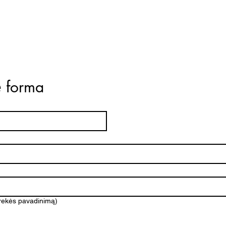
ė forma
prekės pavadinimą)