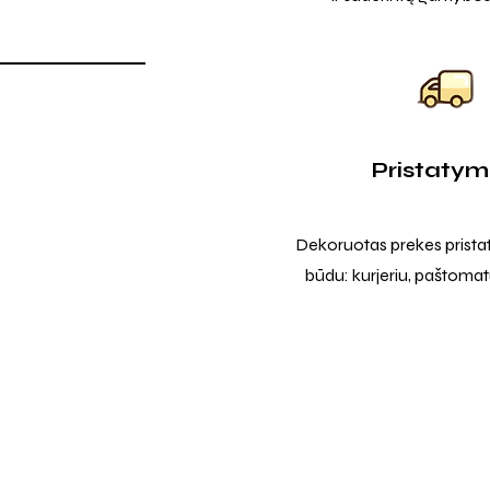
Pristaty
Dekoruotas prekes prista
būdu: kurjeriu, paštomatu