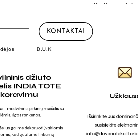
KONTAKTAI
Idėjos
D.U.K
lninis džiuto
elis INDIA TOTE
ekoravimu
Užklaus
te
– medvilninis pirkinių maišelis su
lėmis. Ilgos rankenos.
Išsirinkite Jus dominanč
susisiekite elektroni
elius galime dekoruoti įvairiomis
info@dovanoteka.lt
arba
jomis, kad gautume tinkamą