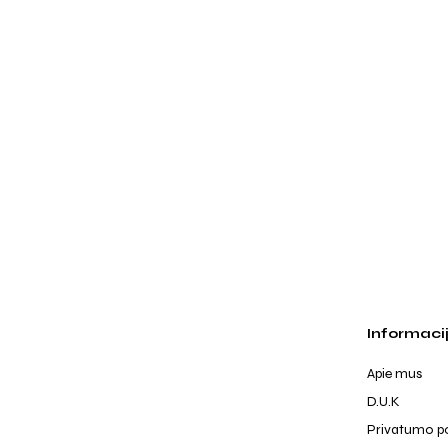
Informaci
Apie mus
D.U.K
Privatumo po