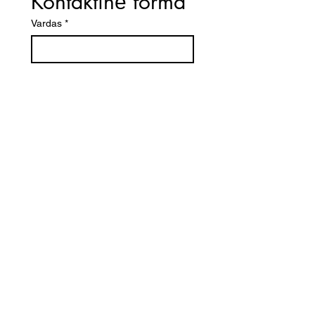
Kontaktinė forma
Vardas
*
El. paštas
*
Telefono numeris
Žinutė (Paminėkite prekės
pavadinimą)
SIŲSTI