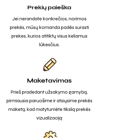
Prekių paieška
Jei nerandate konkrečios, norimos
prekės, mūsų komanda padės surasti
prekes, kurios atitiktų visus keliamus
lūkesčius.
Maketavimas
Prieš pradedant užsakymo gamybą,
pirmiausia paruošime ir atsiųsime prekės
maketą, kad matytumėte tikslią prekės
vizualizaciją