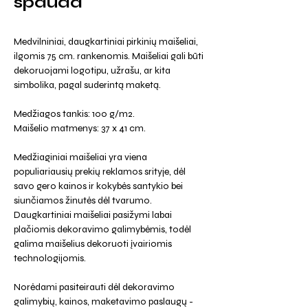
spauda
Medvilniniai, daugkartiniai pirkinių maišeliai,
ilgomis 75 cm. rankenomis. Maišeliai gali būti
dekoruojami logotipu, užrašu, ar kita
simbolika, pagal suderintą maketą.
Medžiagos tankis: 100 g/m2.
Maišelio matmenys: 37 x 41 cm.
Medžiaginiai maišeliai yra viena
populiariausių prekių reklamos srityje, dėl
savo gero kainos ir kokybės santykio bei
siunčiamos žinutės dėl tvarumo.
Daugkartiniai maišeliai pasižymi labai
plačiomis dekoravimo galimybėmis, todėl
galima maišelius dekoruoti įvairiomis
technologijomis.
Norėdami pasiteirauti dėl dekoravimo
galimybių, kainos, maketavimo paslaugų -