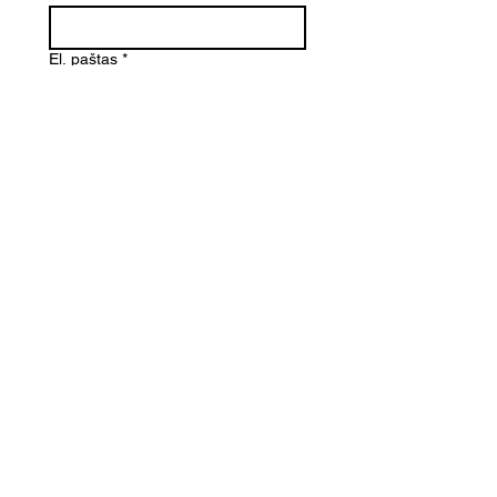
El. paštas
*
Telefono numeris
Žinutė (Paminėkite prekės
pavadinimą)
SIŲSTI
Kontaktai
Informacija