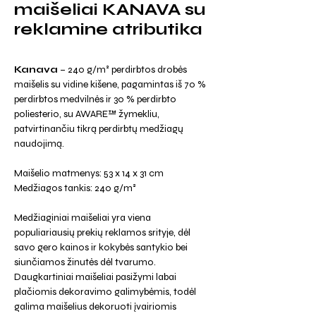
maišeliai KANAVA su
reklamine atributika
Kanava
– 240 g/m² perdirbtos drobės
maišelis su vidine kišene, pagamintas iš 70 %
perdirbtos medvilnės ir 30 % perdirbto
poliesterio, su AWARE™ žymekliu,
patvirtinančiu tikrą perdirbtų medžiagų
naudojimą.
Maišelio matmenys: 53 x 14 x 31 cm
Medžiagos tankis: 240 g/m²
Medžiaginiai maišeliai yra viena
populiariausių prekių reklamos srityje, dėl
savo gero kainos ir kokybės santykio bei
siunčiamos žinutės dėl tvarumo.
Daugkartiniai maišeliai pasižymi labai
plačiomis dekoravimo galimybėmis, todėl
galima maišelius dekoruoti įvairiomis