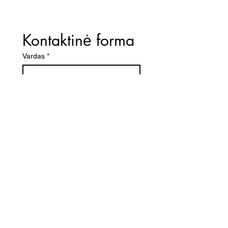
Kontaktinė forma
Vardas
*
El. paštas
*
Telefono numeris
Žinutė (Paminėkite prekės
pavadinimą)