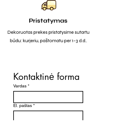
Pristatymas
Dekoruotas prekes pristatysime sutartu
būdu: kurjeriu, paštomatu per 1-3 d.d..
Kontaktinė forma
Vardas
*
El. paštas
*
Telefono numeris