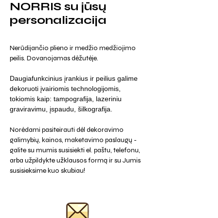
NORRIS su jūsų
personalizacija
Nerūdijančio plieno ir medžio medžiojimo
peilis. Dovanojamas dėžutėje.
Daugiafunkcinius įrankius ir peilius galime
dekoruoti įvairiomis technologijomis,
tokiomis kaip: tampografija, lazeriniu
graviravimu, įspaudu, šilkografija.
Norėdami pasiteirauti dėl dekoravimo
galimybių, kainos, maketavimo paslaugų -
galite su mumis susisiekti el. paštu, telefonu,
arba užpildykte užklausos formą ir su Jumis
susisieksime kuo skubiau!