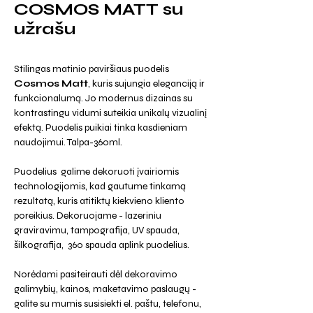
COSMOS MATT su
užrašu
Stilingas matinio paviršiaus puodelis
Cosmos Matt
, kuris sujungia eleganciją ir
funkcionalumą. Jo modernus dizainas su
kontrastingu vidumi suteikia unikalų vizualinį
efektą. Puodelis puikiai tinka kasdieniam
naudojimui. Talpa-360ml.
Puodelius galime dekoruoti įvairiomis
technologijomis, kad gautume tinkamą
rezultatą, kuris atitiktų kiekvieno kliento
poreikius. Dekoruojame - lazeriniu
graviravimu, tampografija, UV spauda,
šilkografija, 360 spauda aplink puodelius.
Norėdami pasiteirauti dėl dekoravimo
galimybių, kainos, maketavimo paslaugų -
galite su mumis susisiekti el. paštu, telefonu,