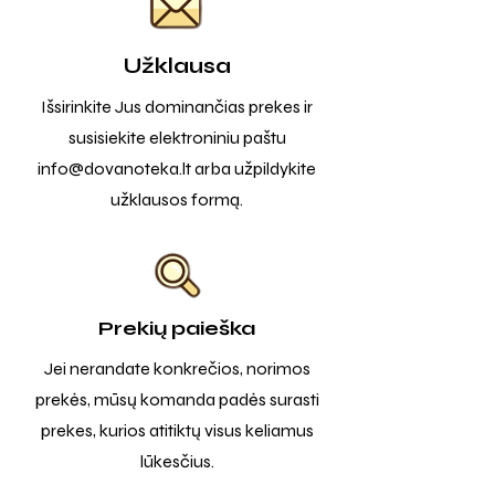
Užklausa
Išsirinkite Jus dominančias prekes ir
susisiekite elektroniniu paštu
info@dovanoteka.lt
arba užpildykite
užklausos formą.
Prekių paieška
Jei nerandate konkrečios, norimos
prekės, mūsų komanda padės surasti
prekes, kurios atitiktų visus keliamus
lūkesčius.