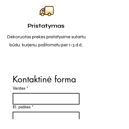
Pristatymas
Dekoruotas prekes pristatysime sutartu
būdu: kurjeriu, paštomatu per 1-3 d.d..
Kontaktinė forma
Vardas
*
El. paštas
*
Telefono numeris