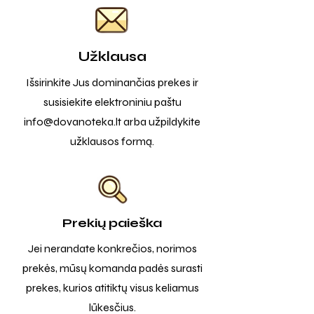
Užklausa
Išsirinkite Jus dominančias prekes ir
susisiekite elektroniniu paštu
info@dovanoteka.lt
arba užpildykite
užklausos formą.
Prekių paieška
Jei nerandate konkrečios, norimos
prekės, mūsų komanda padės surasti
prekes, kurios atitiktų visus keliamus
lūkesčius.