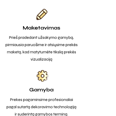
Maketavimas
Prieš pradedant užsakymo gamybą,
pirmiausia paruošime ir atsiųsime prekės
maketą, kad matytumėte tikslią prekės
vizualizaciją
Gamyba
Prekes pagaminsime profesionaliai
pagal sutartą dekoravimo technologiją
ir suderintą gamybos terminą.