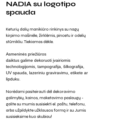
NADIA su logotipo
spauda
Keturių dalių manikiūro rinkinys su nagų
kirpimo mašinėle, žirklėmis, pincetu ir odelių
stūmikliu. Tiekiamas dėkle.
Asmeninės priežiūros
daiktus galime dekoruoti įvairiomis
technologijomis, tampografija, šilkografija,
UV spauda, lazeriniu graviravimu, etikete ar
lipduku.
Norėdami pasiteirauti dėl dekoravimo
galimybių, kainos, maketavimo paslaugų -
galite su mumis susisiekti el. paštu, telefonu,
arba užpildykte užklausos formą ir su Jumis
susisieksime kuo skubiau!