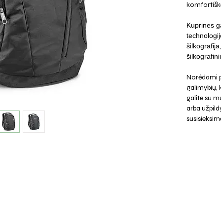
komfortišk
Kuprines ga
technologij
šilkografij
šilkografini
Norėdami p
galimybių,
galite su mu
arba užpild
susisieksim