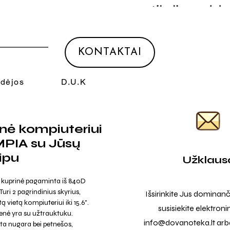
KONTAKTAI
Idėjos
D.U.K
nė kompiuteriui
PIA su Jūsų
ipu
Užklaus
kuprinė pagaminta iš 840D
 Turi 2 pagrindinius skyrius,
Išsirinkite Jus dominanč
 vietą kompiuteriui iki 15.6".
susisiekite elektroni
šenė yra su užtrauktuku.
info@dovanoteka.lt
arba
ta nugara bei petnešos,