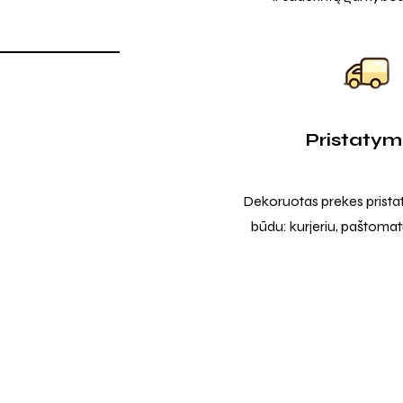
Pristaty
Dekoruotas prekes prista
būdu: kurjeriu, paštomatu