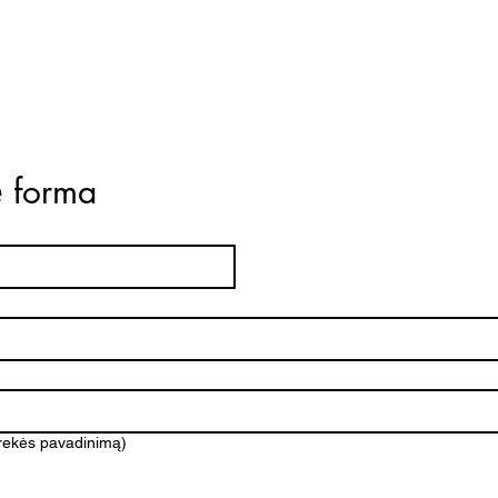
ė forma
prekės pavadinimą)