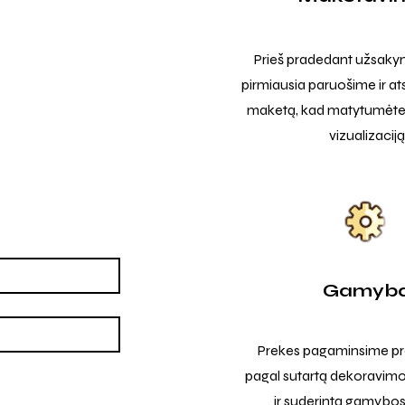
Prieš pradedant užsak
pirmiausia paruošime ir at
maketą, kad matytumėte t
vizualizaciją
Gamyb
Prekes pagaminsime pro
pagal sutartą dekoravimo
ir suderintą gamybos