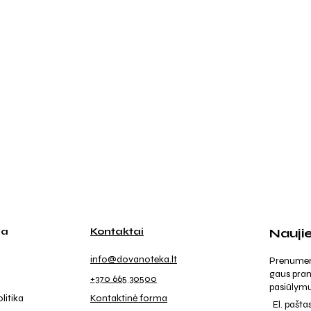
ja
Kontaktai
Nauji
info@dovanoteka.lt
Prenumeruo
gaus pran
+370 665 30500
pasiūlymu
litika
Kontaktinė forma
El. pašta