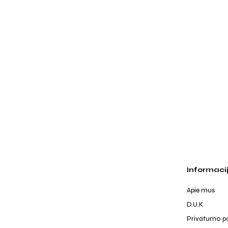
Informaci
Apie mus
D.U.K
Privatumo po