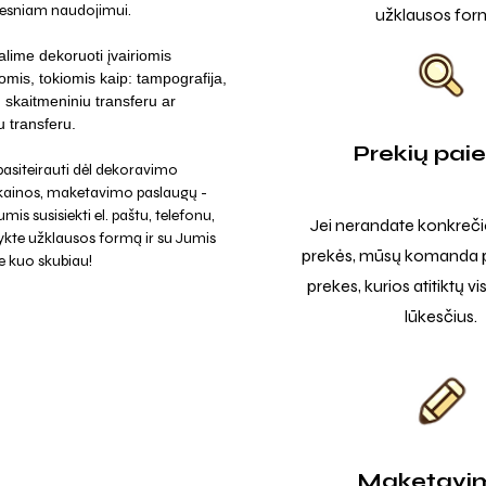
esniam naudojimui.
užklausos for
lime dekoruoti įvairiomis
omis, tokiomis kaip: tampografija,
a, skaitmeniniu transferu ar
u transferu.
Prekių pai
asiteirauti dėl dekoravimo
 kainos, maketavimo paslaugų -
mis susisiekti el. paštu, telefonu,
Jei nerandate konkreči
ykte užklausos formą ir su Jumis
prekės, mūsų komanda p
e kuo skubiau!
prekes, kurios atitiktų v
lūkesčius.
Maketavi