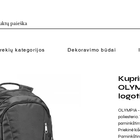
rekių kategorijos
Dekoravimo būdai
Kupri
OLYM
logot
OLYMPIA - 
poliesterio.
paminkštintą
Priekinė ki
Paminkštin