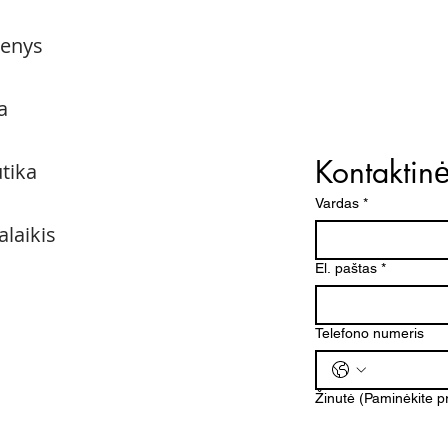
menys
a
Kontaktin
utika
Vardas
*
alaikis
El. paštas
*
Telefono numeris
Žinutė (Paminėkite 