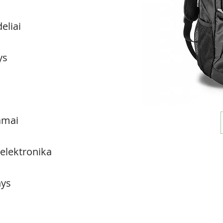
eliai
ys
amai
 elektronika
ys