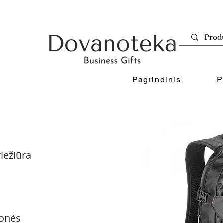
Pagrindinis
P
iežiūra
onės