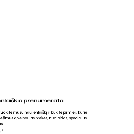
enlaiškio prenumerata
kite mūsų naujienlaiškį ir būkite pirmieji, kurie
ešimus apie naujas prekes, nuolaidas, specialius
s.
s