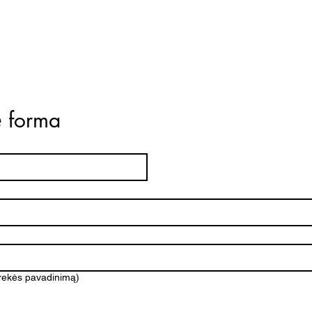
ė forma
prekės pavadinimą)