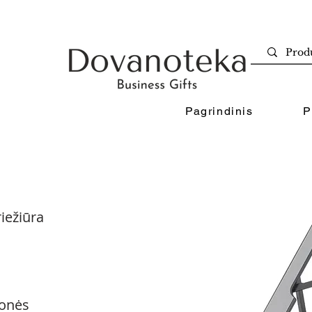
Pagrindinis
P
iežiūra
onės