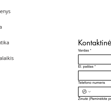
menys
a
Kontaktin
utika
Vardas
*
alaikis
El. paštas
*
Telefono numeris
Žinutė (Paminėkite 