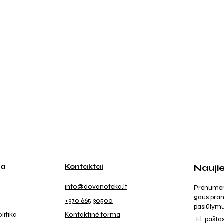
ja
Kontaktai
Nauji
info@dovanoteka.lt
Prenumeruo
gaus pran
+370 665 30500
pasiūlymu
litika
Kontaktinė forma
El. pašta