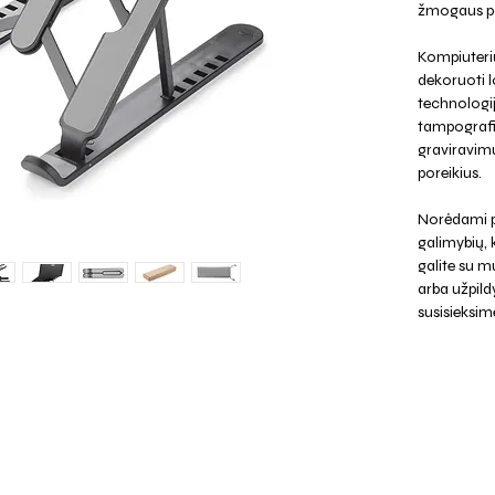
žmogaus po
Kompiuterių
dekoruoti l
technologij
tampografij
graviravimu
poreikius.
Norėdami p
galimybių,
galite su mu
arba užpild
susisieksim