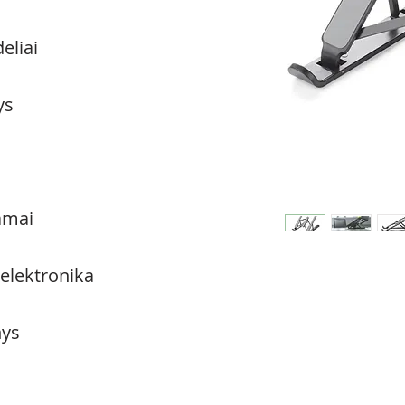
eliai
ys
amai
 elektronika
ys