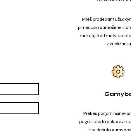
Prieš pradedant užsak
pirmiausia paruošime ir at
maketą, kad matytumėte t
vizualizaciją
Gamyb
Prekes pagaminsime pro
pagal sutartą dekoravimo
ir suderintą gamybos