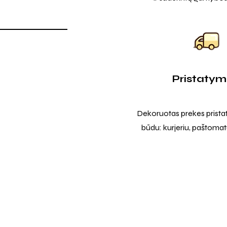
Pristaty
Dekoruotas prekes prista
būdu: kurjeriu, paštomatu