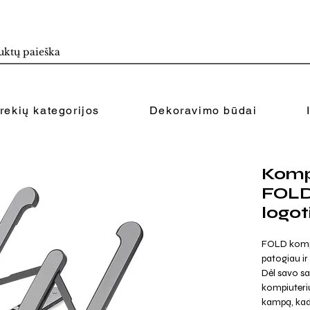
rekių kategorijos
Dekoravimo būdai
Kompi
FOLD
logot
FOLD kompi
patogiau ir
Dėl savo sa
kompiuteriui
kampą, kad p