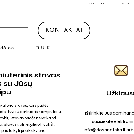
KONTAKTAI
Idėjos
D.U.K
uterinis stovas
 su Jūsų
ipu
Užklaus
uterio stovas, kurs padės
 efektyviau darbuotis kompiuteriu.
Išsirinkite Jus dominanč
vybių, stovas padės neperkaisti
susisiekite elektroni
, stovas gali reguliuoti aukšti,
info@dovanoteka.lt
arba
risitaikyti prie kiekvieno