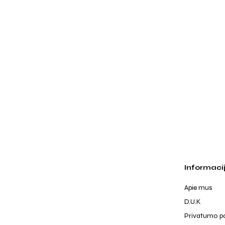
Informaci
Apie mus
D.U.K
Privatumo po