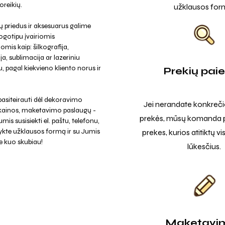
reikių.
užklausos for
 priedus ir aksesuarus galime
ogotipu įvairiomis
omis kaip: šilkografija,
a, sublimacija ar lazeriniu
, pagal kiekvieno kliento norus ir
Prekių pai
asiteirauti dėl dekoravimo
Jei nerandate konkreči
 kainos, maketavimo paslaugų -
prekės, mūsų komanda p
mis susisiekti el. paštu, telefonu,
ykte užklausos formą ir su Jumis
prekes, kurios atitiktų v
e kuo skubiau!
lūkesčius.
Maketavi