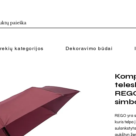
rekių kategorijos
Dekoravimo būdai
Komp
teles
REGO
simb
REGO yra s
kuris telpa 
sulankstyta
aukštyn ž