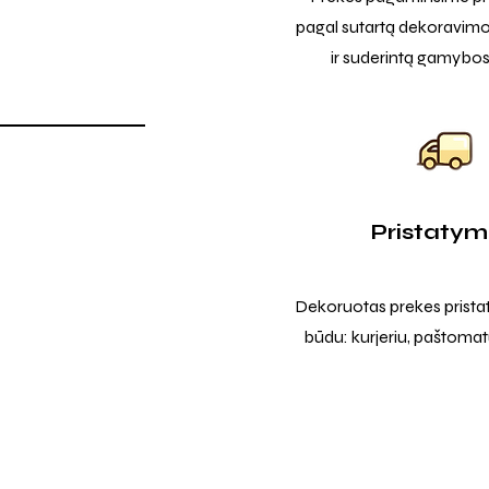
pagal sutartą dekoravimo
ir suderintą gamybos
Pristaty
Dekoruotas prekes prista
būdu: kurjeriu, paštomatu