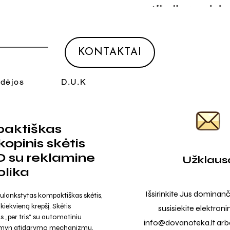
KONTAKTAI
Idėjos
D.U.K
aktiškas
kopinis skėtis
 su reklamine
Užklaus
olika
Išsirinkite Jus dominanč
ulankstytas kompaktiškas skėtis,
į kiekvieną krepšį. Skėtis
susisiekite elektroni
s „per tris“ su automatiniu
info@dovanoteka.lt
arba
emyn atidarymo mechanizmu.