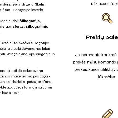
užklausos for
dangteliu ir dirželiu. Skėtis
iš 190T Pongee poliesterio.
udos būdai:
šilkografija,
is transferas, šilkografinis
.
Prekių pai
skėčiai, tai skėčiai su logotipo
čiai yra puiki dovana, nes labai
rėti lietingą dieną, apsisaugoti nuo
Jei nerandate konkreči
prekės, mūsų komanda p
prekes, kurios atitiktų v
asiteirauti dėl dekoravimo
 kainos, maketavimo paslaugų -
lūkesčius.
mis susisiekti el. paštu, telefonu,
ykte užklausos formą ir su Jumis
e kuo skubiau!