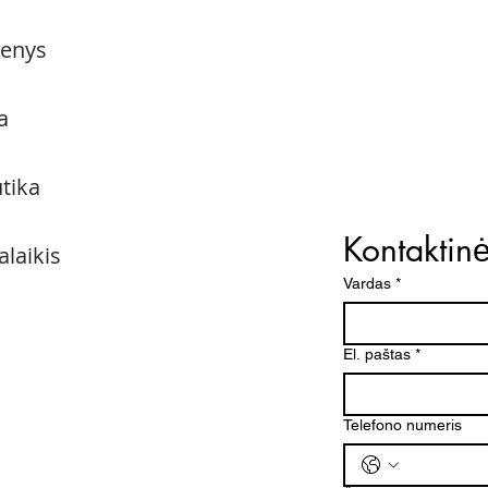
menys
a
utika
Kontaktin
alaikis
Vardas
*
El. paštas
*
Telefono numeris