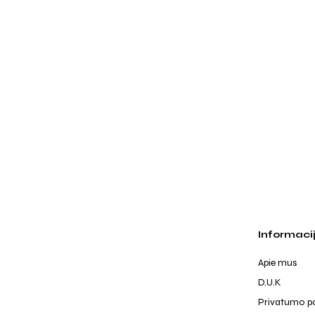
Informaci
Apie mus
D.U.K
Privatumo po