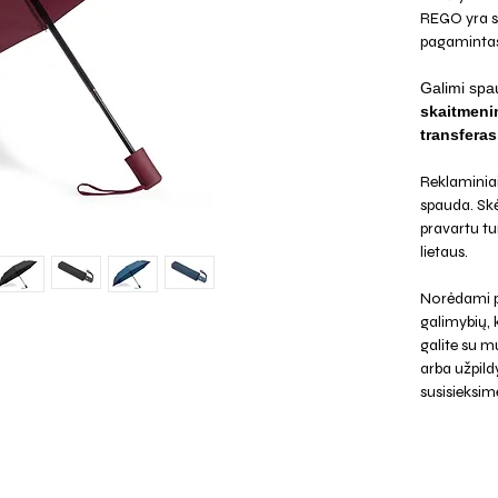
REGO yra su 
pagamintas 
Galimi spa
skaitmenin
transferas
Reklaminiai 
spauda. Skė
pravartu tu
lietaus.
Norėdami p
galimybių,
galite su mu
arba užpild
susisieksim