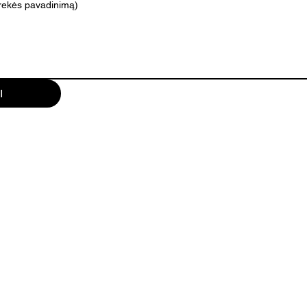
prekės pavadinimą)
I