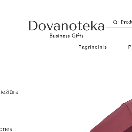
Pagrindinis
P
iežiūra
onės