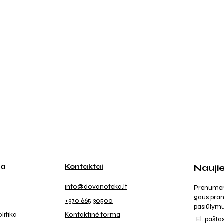
ja
Kontaktai
Nauji
info@dovanoteka.lt
Prenumeruo
gaus pran
+370 665 30500
pasiūlymu
litika
Kontaktinė forma
El. pašta