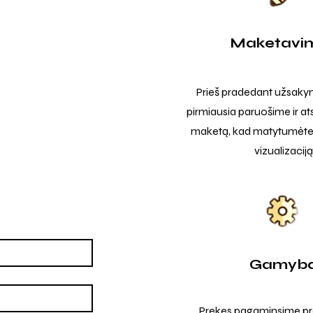
Maketavi
Prieš pradedant užsak
pirmiausia paruošime ir at
maketą, kad matytumėte t
vizualizaciją
Gamyb
Prekes pagaminsime pro