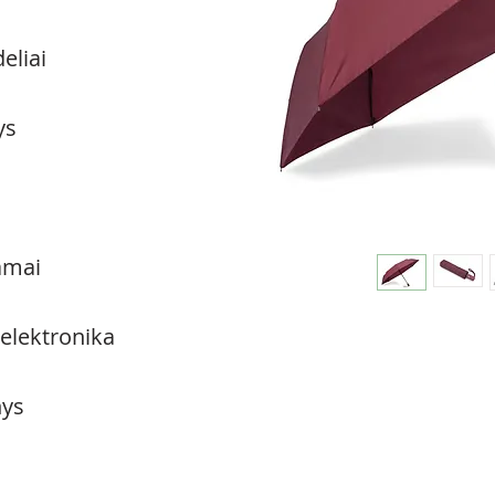
eliai
ys
amai
 elektronika
ys