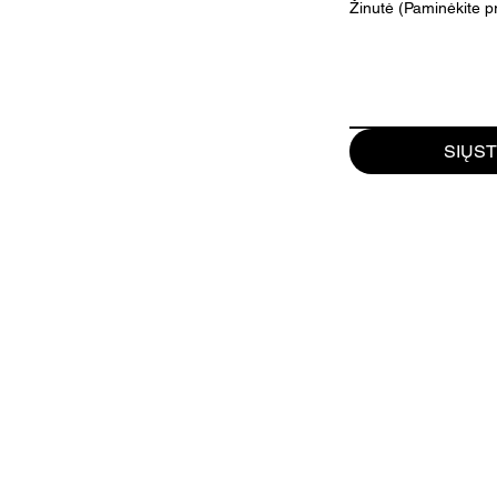
Žinutė (Paminėkite 
SIŲST