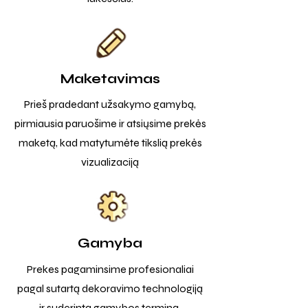
Maketavimas
Prieš pradedant užsakymo gamybą,
pirmiausia paruošime ir atsiųsime prekės
maketą, kad matytumėte tikslią prekės
vizualizaciją
Gamyba
Prekes pagaminsime profesionaliai
pagal sutartą dekoravimo technologiją
ir suderintą gamybos terminą.