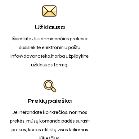
Užklausa
Išsirinkite Jus dominančias prekes ir
susisiekite elektroniniu paštu
info@dovanoteka.lt
arba užpildykite
užklausos formą.
Prekių paieška
Jei nerandate konkrečios, norimos
prekės, mūsų komanda padės surasti
prekes, kurios atitiktų visus keliamus
lūkesčius.