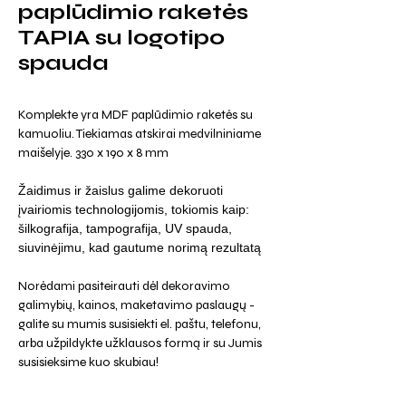
paplūdimio raketės
TAPIA su logotipo
spauda
Komplekte yra MDF paplūdimio raketės su
kamuoliu. Tiekiamas atskirai medvilniniame
maišelyje. 330 x 190 x 8 mm
Žaidimus ir žaislus galime dekoruoti
įvairiomis technologijomis, tokiomis kaip:
šilkografija, tampografija, UV spauda,
siuvinėjimu, kad gautume norimą rezultatą
Norėdami pasiteirauti dėl dekoravimo
galimybių, kainos, maketavimo paslaugų -
galite su mumis susisiekti el. paštu, telefonu,
arba užpildykte užklausos formą ir su Jumis
susisieksime kuo skubiau!