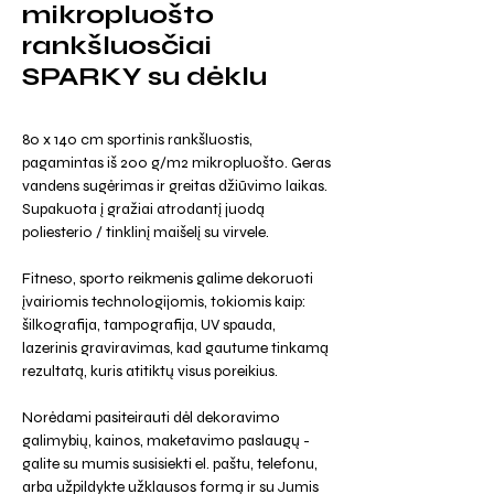
mikropluošto
rankšluosčiai
SPARKY su dėklu
80 x 140 cm sportinis rankšluostis,
pagamintas iš 200 g/m2 mikropluošto. Geras
vandens sugėrimas ir greitas džiūvimo laikas.
Supakuota į gražiai atrodantį juodą
poliesterio / tinklinį maišelį su virvele.
Fitneso, sporto reikmenis galime dekoruoti
įvairiomis technologijomis, tokiomis kaip:
šilkografija, tampografija, UV spauda,
lazerinis graviravimas, kad gautume tinkamą
rezultatą, kuris atitiktų visus poreikius.
Norėdami pasiteirauti dėl dekoravimo
galimybių, kainos, maketavimo paslaugų -
galite su mumis susisiekti el. paštu, telefonu,
arba užpildykte užklausos formą ir su Jumis