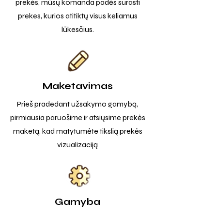
prekės, mūsų komanda padės surasti
prekes, kurios atitiktų visus keliamus
lūkesčius.
Maketavimas
Prieš pradedant užsakymo gamybą,
pirmiausia paruošime ir atsiųsime prekės
maketą, kad matytumėte tikslią prekės
vizualizaciją
Gamyba