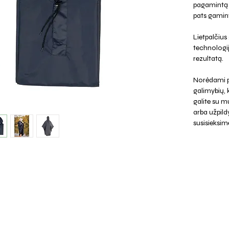
pagamintą i
pats gamin
Lietpalčius
technologi
rezultatą.
Norėdami p
galimybių,
galite su mu
arba užpild
susisieksim