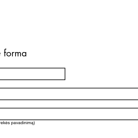
ė forma
prekės pavadinimą)