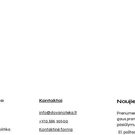
ja
Kontaktai
Nauji
info@dovanoteka.lt
Prenumeruo
gaus pran
+370 665 30500
pasiūlymu
litika
Kontaktinė forma
El. pašta