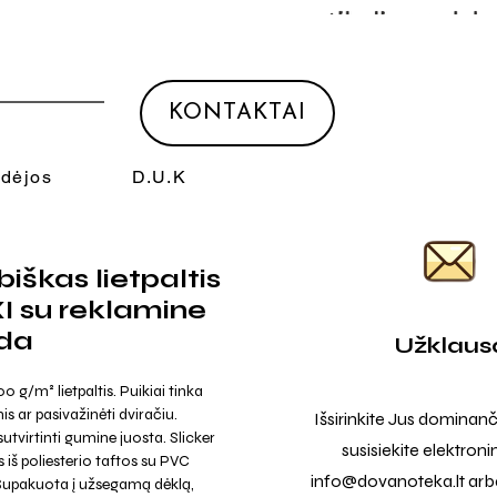
KONTAKTAI
Idėjos
D.U.K
iškas lietpaltis
I su reklamine
da
Užklaus
0 g/m² lietpaltis. Puikiai tinka
is ar pasivažinėti dviračiu.
Išsirinkite Jus dominanč
sutvirtinti gumine juosta. Slicker
susisiekite elektroni
iš poliesterio taftos su PVC
info@dovanoteka.lt
arba
 Supakuota į užsegamą dėklą,