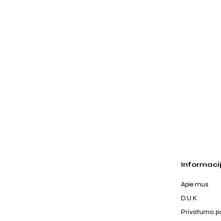
Informaci
Apie mus
D.U.K
Privatumo po