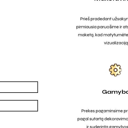
Prieš pradedant užsak
pirmiausia paruošime ir at
maketą, kad matytumėte t
vizualizaciją
Gamyb
Prekes pagaminsime pro
pagal sutartą dekoravimo
ir suderintą gamybos