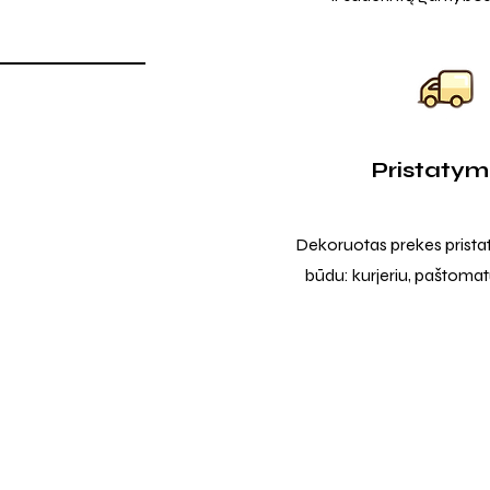
Pristaty
Dekoruotas prekes prista
būdu: kurjeriu, paštomatu