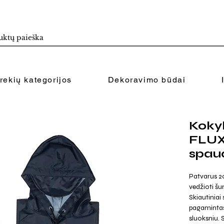
rekių kategorijos
Dekoravimo būdai
Kokyb
FLUX
spau
Patvarus 20
vedžioti šun
Skiautiniai 
pagamintas 
sluoksniu.