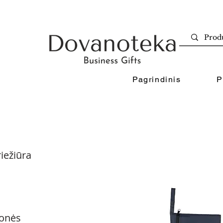
Pagrindinis
P
iežiūra
onės