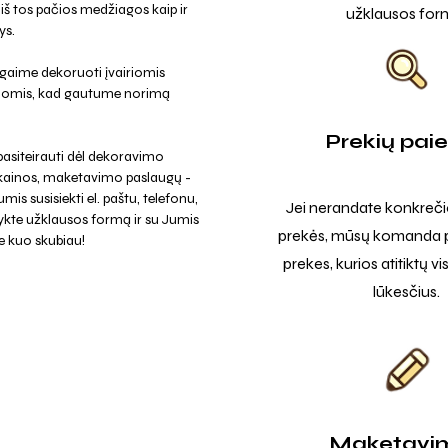
š tos pačios medžiagos kaip ir
užklausos for
ys.
 gaime dekoruoti įvairiomis
jomis, kad gautume norimą
Prekių pai
asiteirauti dėl dekoravimo
 kainos, maketavimo paslaugų -
mis susisiekti el. paštu, telefonu,
Jei nerandate konkreči
ykte užklausos formą ir su Jumis
prekės, mūsų komanda p
e kuo skubiau!
prekes, kurios atitiktų v
lūkesčius.
Maketavi