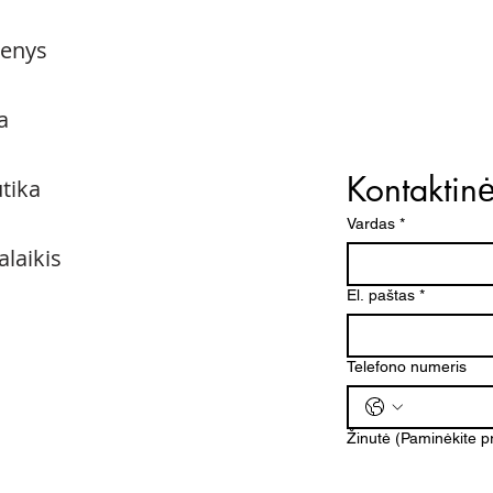
menys
a
Kontaktin
utika
Vardas
*
alaikis
El. paštas
*
Telefono numeris
Žinutė (Paminėkite 