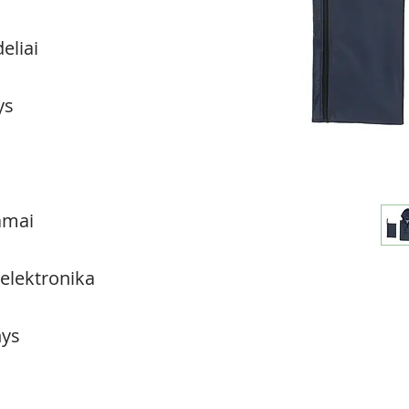
eliai
ys
amai
 elektronika
ys