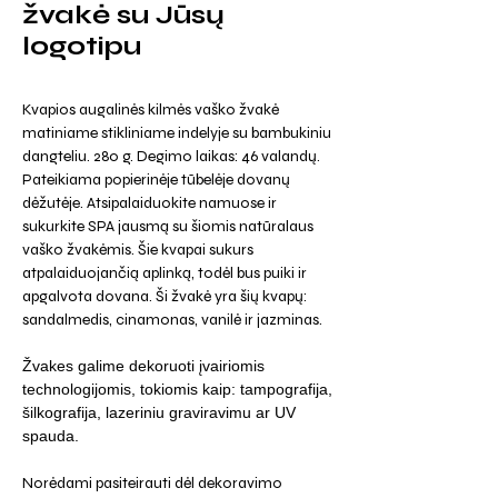
žvakė su Jūsų
logotipu
Kvapios augalinės kilmės vaško žvakė
matiniame stikliniame indelyje su bambukiniu
dangteliu. 280 g. Degimo laikas: 46 valandų.
Pateikiama popierinėje tūbelėje dovanų
dėžutėje. Atsipalaiduokite namuose ir
sukurkite SPA jausmą su šiomis natūralaus
vaško žvakėmis. Šie kvapai sukurs
atpalaiduojančią aplinką, todėl bus puiki ir
apgalvota dovana. Ši žvakė yra šių kvapų:
sandalmedis, cinamonas, vanilė ir jazminas.
Žvakes galime dekoruoti įvairiomis
technologijomis, tokiomis kaip: tampografija,
šilkografija, lazeriniu graviravimu ar UV
spauda.
Norėdami pasiteirauti dėl dekoravimo