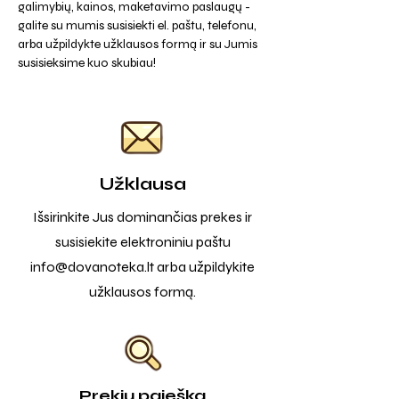
galimybių, kainos, maketavimo paslaugų -
galite su mumis susisiekti el. paštu, telefonu,
arba užpildykte užklausos formą ir su Jumis
susisieksime kuo skubiau!
Užklausa
Išsirinkite Jus dominančias prekes ir
susisiekite elektroniniu paštu
info@dovanoteka.lt
arba užpildykite
užklausos formą.
Prekių paieška