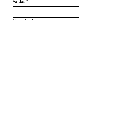
Vardas
*
El. paštas
*
Telefono numeris
Žinutė (Paminėkite prekės
pavadinimą)
SIŲSTI
Kontaktai
Informacija