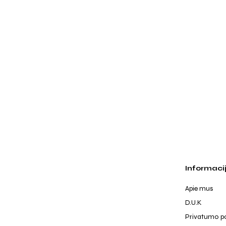
Informaci
Apie mus
D.U.K
Privatumo po