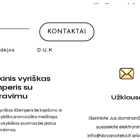
KONTAKTAI
Idėjos
D.U.K
kinis vyriškas
peris su
ravimu
Užklaus
 vyriškas džemperis be kapišono ar
kybiška prancūziška medžiaga,
Išsirinkite Jus dominanč
kokybiškas siuvimas bei platus
susisiekite elektroni
rinkimas.
info@dovanoteka.lt
arba