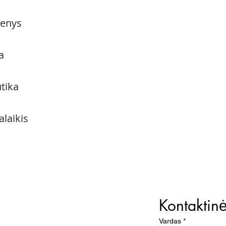
menys
a
utika
alaikis
Kontaktin
Vardas
*