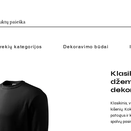
rekių kategorijos
Dekoravimo būdai
Klasi
džem
deko
Klasikinis,
kišenių. Ko
patogus ir 
spalvų pasi