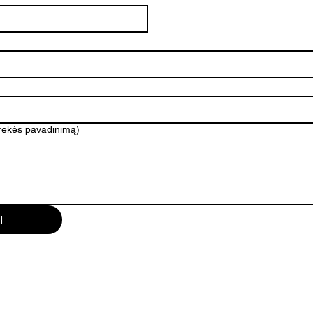
prekės pavadinimą)
I