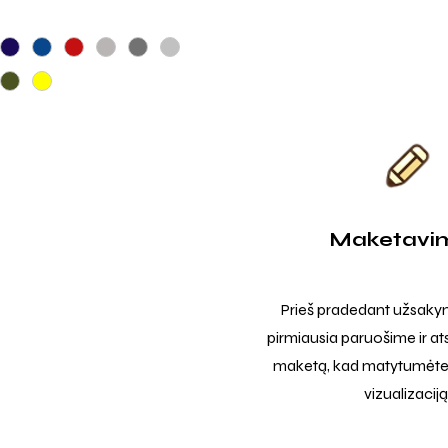
Maketavi
Prieš pradedant užsak
pirmiausia paruošime ir at
maketą, kad matytumėte t
vizualizaciją