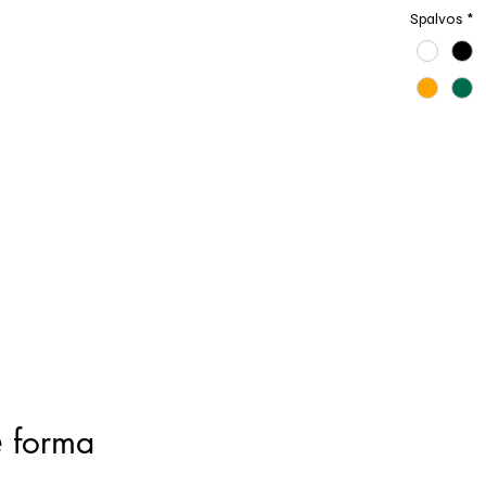
Spalvos
*
ė forma