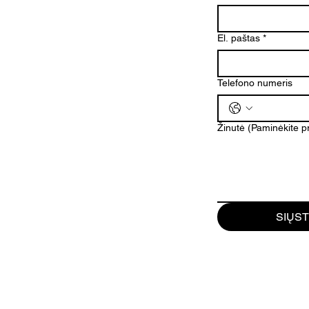
El. paštas
*
Telefono numeris
Žinutė (Paminėkite 
SIŲST