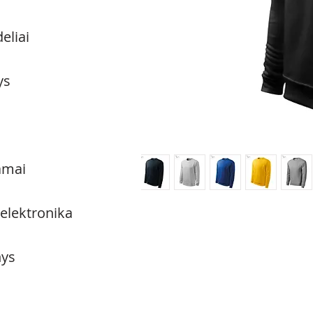
eliai
ys
amai
 elektronika
ys