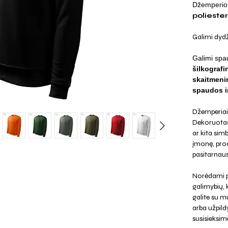
Džemperio 
polieste
Galimi dydž
Galimi spa
šilkografi
skaitmenin
spaudos ir
Džemperiai 
Dekoruotas
ar kita simb
įmonę, prod
pasitarnaus
Norėdami p
galimybių,
galite su mu
arba užpild
susisieksim