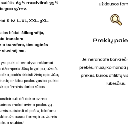
sudėtis:
65% medvilnė, 35%
užklausos for
ris 300 g/m2.
iai:
S, M, L, XL, XXL, 3XL.
udos būdai:
šilkografija,
nio transfero,
Prekių pai
io transfero, tiesioginės
 siuvinėjimo.
Jei nerandate konkreči
yra puiki alternatyva reklamai.
prekės, mūsų komanda p
 džemperis Jūsų logotipu, užrašu
olika, padės skleisti žinią apie Jūsų
prekes, kurios atitiktų v
uktą ar kitas paslaugas bei puikiai
lūkesčius.
 kaip firminis darbo rūbas.
asiteirauti dėl dekoravimo
 kainos, maketavimo paslaugų -
mis susisiekti el. paštu, telefonu,
ykte užklausos formą ir su Jumis
e kuo skubiau!