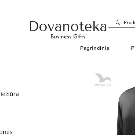
Pagrindinis
P
iežiūra
onės