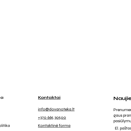
ja
Kontaktai
Nauji
info@dovanoteka.lt
Prenumeruo
gaus pran
+370 665 30500
pasiūlymu
litika
Kontaktinė forma
El. pašta