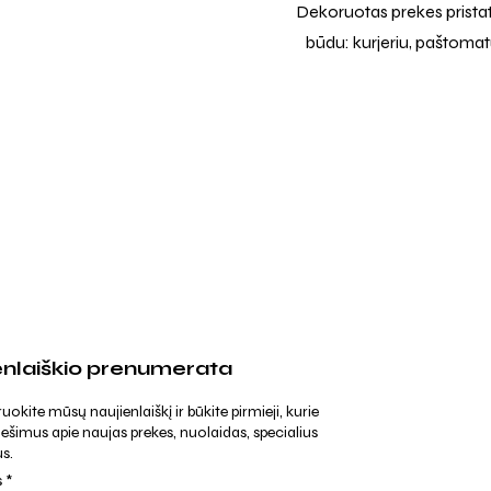
Dekoruotas prekes prista
būdu: kurjeriu, paštomatu
enlaiškio prenumerata
kite mūsų naujienlaiškį ir būkite pirmieji, kurie
ešimus apie naujas prekes, nuolaidas, specialius
s.
s