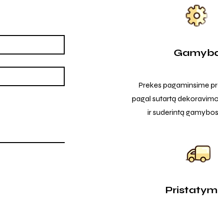
Gamyb
Prekes pagaminsime pro
pagal sutartą dekoravimo
ir suderintą gamybos
Pristaty